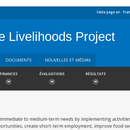
Cette page en:
Fran
 Livelihoods Project
DOCUMENTS
NOUVELLES ET MÉDIAS
FINANCES
ÉVALUATIONS
RÉSULTATS
 immediate to medium-term needs by implementing activitie
portunities, create short-term employment, improve food se