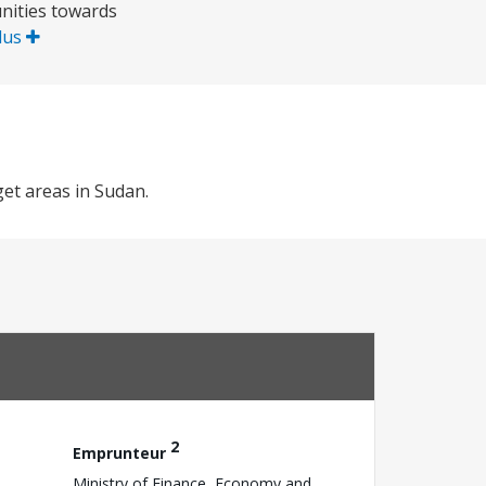
unities towards
plus
get areas in Sudan.
2
Emprunteur
Ministry of Finance, Economy and