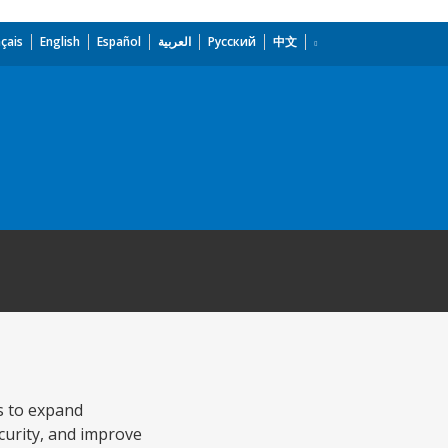
çais
English
Español
العربية
Русский
中文
s to expand
curity, and improve