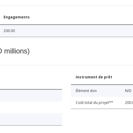
Engagements
200.00
 millions)
Instrument de prêt
Élément don
N/D
Coût total du projet**
200.