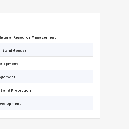
 Natural Resource Management
nt and Gender
evelopment
nagement
nt and Protection
Development