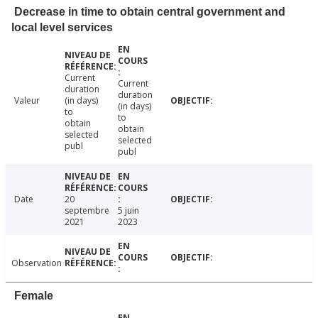
Decrease in time to obtain central government and
local level services
Current
Current
duration
duration
Valeur
(in days)
(in days)
to
to
obtain
obtain
selected
selected
publ
publ
Date
20
septembre
5 juin
2021
2023
Observation
Female