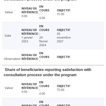
Valeur
75.00
0.00
0.00
30
Date
1 janvier
29
novembre
2023
février
2027
2024
Observation
Share of beneficiaries reporting satisfaction with
consultation process under the program
Valeur
75.00
0.00
0.00