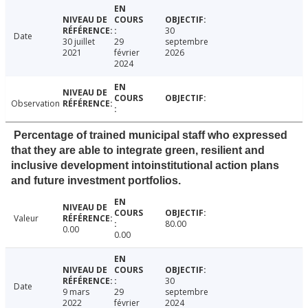
30
Date
30 juillet
29
septembre
2021
février
2026
2024
Observation
Percentage of trained municipal staff who expressed
that they are able to integrate green, resilient and
inclusive development intoinstitutional action plans
and future investment portfolios.
Valeur
80.00
0.00
0.00
30
Date
9 mars
29
septembre
2022
février
2024