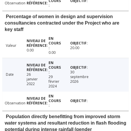
Observation
Percentage of women in design and supervision
consultancies contracted under the Project who are
key staff
Valeur
20.00
0.00
0.00
30
Date
26
29
septembre
janvier
février
2026
2022
2024
Observation
Population directly benefitting from improved storm
water systems and resultant reduction in flash flooding
potential during intense rainfall (gender