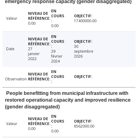
emergency response capacity (gender disaggregated)
Valeur
17400000.00
0.00
0.00
30
Date
27
29
septembre
janvier
février
2026
2022
2024
Observation
People benefitting from municipal infrastructure with
restored operational capacity and improved resilience
(gender disaggregated)
Valeur
6562000.00
0.00
0.00