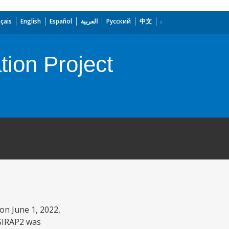
çais
English
Español
العربية
Русский
中文
ion Project
on June 1, 2022,
 SIRAP2 was