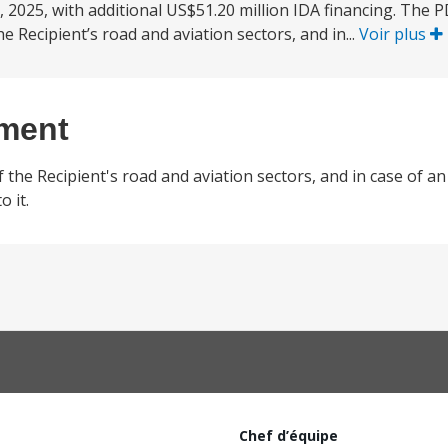
025, with additional US$51.20 million IDA financing. The P
e Recipient’s road and aviation sectors, and in...
Voir plus
ement
 the Recipient's road and aviation sectors, and in case of an E
 it.
Chef d’équipe