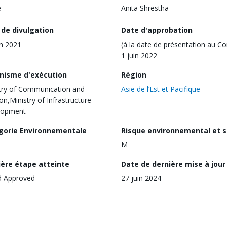
e
Anita Shrestha
 de divulgation
Date d'approbation
in 2021
(à la date de présentation au Co
1 juin 2022
nisme d'exécution
Région
try of Communication and
Asie de l’Est et Pacifique
ion,Ministry of Infrastructure
lopment
gorie Environnementale
Risque environnemental et s
M
ière étape atteinte
Date de dernière mise à jour
d Approved
27 juin 2024