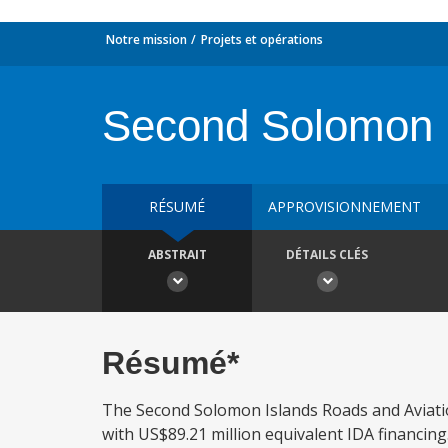
Notre mission
Projets et opérations
Second Solomon I
RÉSUMÉ
APPROVISIONNEMENT
ABSTRAIT
DÉTAILS CLÉS
Résumé*
The Second Solomon Islands Roads and Aviatio
with US$89.21 million equivalent IDA financing