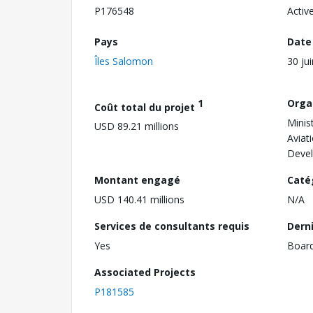
P176548
Activ
Pays
Date
Îles Salomon
30 ju
1
Orga
Coût total du projet
Minis
USD 89.21 millions
Aviat
Deve
Montant engagé
Caté
USD 140.41 millions
N/A
Services de consultants requis
Dern
Yes
Boar
Associated Projects
P181585