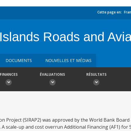
Cette page en:
Fran
slands Roads and Aviat
DOCUMENTS
NOUVELLES ET MÉDIAS
FINANCES
ÉVALUATIONS
RÉSULTATS
n Project (SIRAP2) was approved by the World Bank Board 
. A scale-up and cost overrun Additional Financing (AF1) for