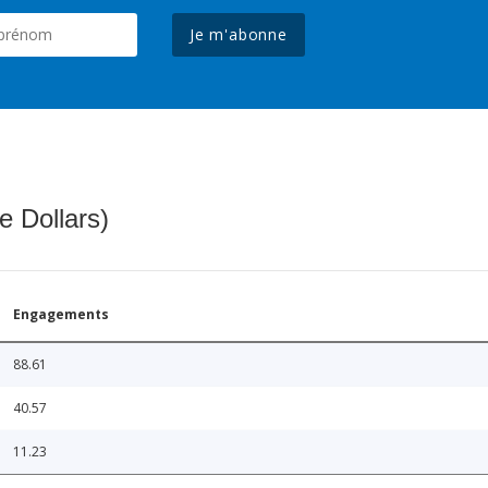
Je m'abonne
e Dollars)
Engagements
88.61
40.57
11.23