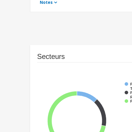
Notes
Secteurs
F
T
F
F