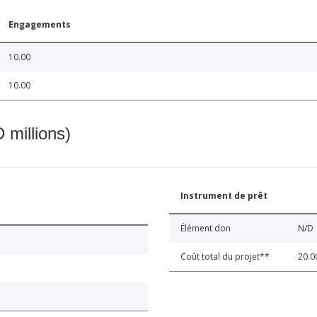
Engagements
10.00
10.00
 millions)
Instrument de prêt
Élément don
N/D
Coût total du projet**
20.0