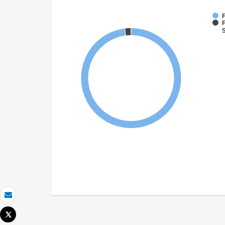
F
F
S
Email
Tweet
Imprimer