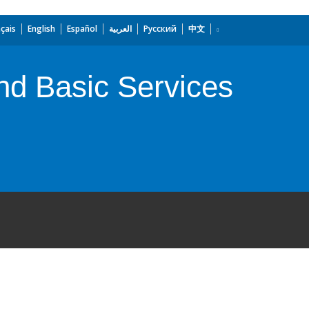
çais
English
Español
العربية
Русский
中文
and Basic Services