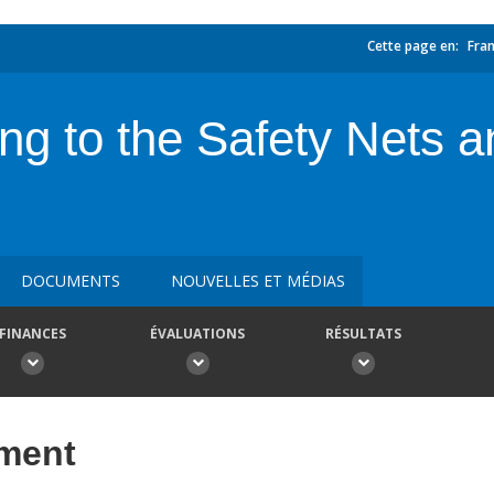
Cette page en:
Fran
ing to the Safety Nets 
DOCUMENTS
NOUVELLES ET MÉDIAS
FINANCES
ÉVALUATIONS
RÉSULTATS
ement