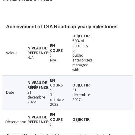
Achievement of TSA Roadmap yearly milestones
50% of
accounts
of
Valeur
public
N/A
N/A
enterprises
managed
with
31
Date
31
31
décembre
décembre
octobre
2027
2022
2023
Observation