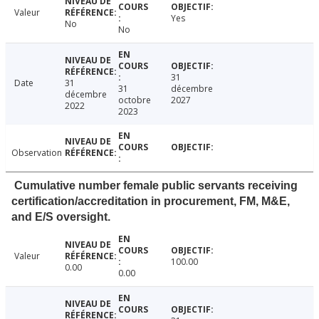
Valeur
Yes
No
No
31
Date
31
31
décembre
décembre
octobre
2027
2022
2023
Observation
Cumulative number female public servants receiving
certification/accreditation in procurement, FM, M&E,
and E/S oversight.
Valeur
100.00
0.00
0.00