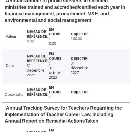
Annual Number of public servants in selected
ministries trained and accredited/certified each year in
financial management, procurement, M&E, and
environmental and social management
Valeur
160.00
0.00
0.00
31
Date
31
31
décembre
décembre
octobre
2027
2022
2023
Observation
Annual Tracking Survey for Teachers Regarding the
Implementation of Teacher Career Law, including
Annual Report on Remedial ActionsTaken