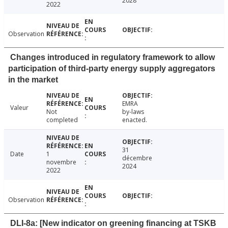
2028
2022
Observation
Changes introduced in regulatory framework to allow
participation of third-party energy supply aggregators
in the market
EMRA
Valeur
Not
by-laws
completed
enacted.
31
Date
1
décembre
novembre
2024
2022
Observation
DLI-8a: [New indicator on greening financing at TSKB