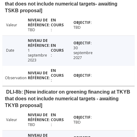
that does not include numerical targets- awaiting
TSKB proposal]
Valeur
TBD
TBD
30
Date
1
septembre
septembre
2027
2023
Observation
DLI-8b: [New indicator on greening financing at TKYB
that does not include numerical targets - awaiting
TKYB proposal]
Valeur
TBD
TBD