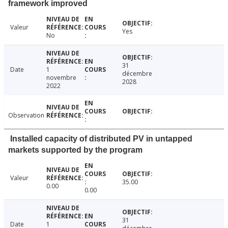
framework improved
Valeur
Yes
No
31
Date
1
décembre
novembre
2028
2022
Observation
Installed capacity of distributed PV in untapped
markets supported by the program
Valeur
35.00
0.00
0.00
31
Date
1