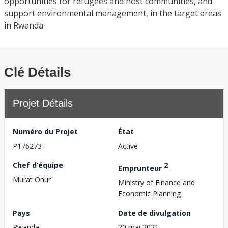
opportunities for refugees and host communities, and
support environmental management, in the target areas
in Rwanda
Clé Détails
Projet Détails
Numéro du Projet
État
P176273
Active
Chef d’équipe
2
Emprunteur
Murat Onur
Ministry of Finance and
Economic Planning
Pays
Date de divulgation
Rwanda
20 mai 2021