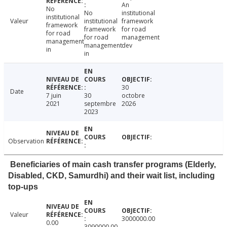
An
No
No
institutional
institutional
Valeur
institutional
framework
framework
framework
for road
for road
for road
management
management
management
dev
in
in
30
Date
7 juin
30
octobre
2021
septembre
2026
2023
Observation
Beneficiaries of main cash transfer programs (Elderly,
Disabled, CKD, Samurdhi) and their wait list, including
top-ups
Valeur
3000000.00
0.00
3090000.00