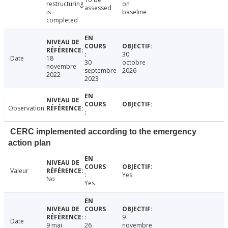
restructuring
on
assessed
is
baseline
completed
30
Date
18
30
octobre
novembre
septembre
2026
2022
2023
Observation
CERC implemented according to the emergency
action plan
Valeur
Yes
No
Yes
9
Date
9 mai
26
novembre