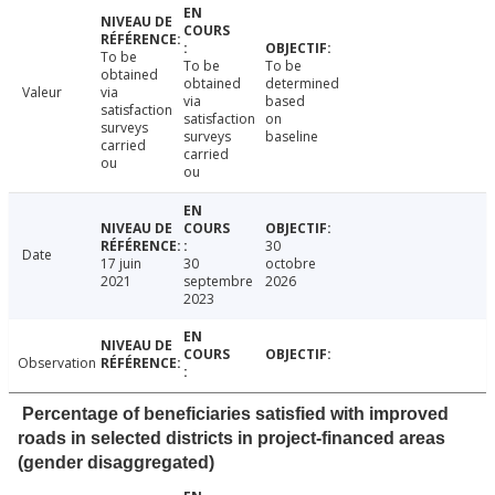
To be
To be
To be
obtained
obtained
determined
Valeur
via
via
based
satisfaction
satisfaction
on
surveys
surveys
baseline
carried
carried
ou
ou
30
Date
17 juin
30
octobre
2021
septembre
2026
2023
Observation
Percentage of beneficiaries satisfied with improved
roads in selected districts in project-financed areas
(gender disaggregated)