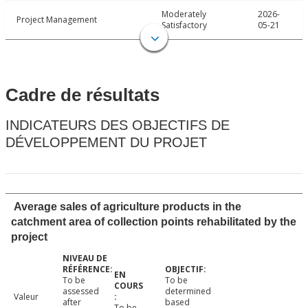
Moderately
2026-
Project Management
Satisfactory
05-21
Cadre de résultats
INDICATEURS DES OBJECTIFS DE
DÉVELOPPEMENT DU PROJET
Average sales of agriculture products in the
catchment area of collection points rehabilitated by the
project
To be
To be
assessed
determined
Valeur
after
based
To be