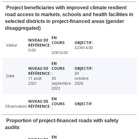
Project beneficiaries with improved climate resilient
road access to markets, schools and health facilities in
selected districts in project-financed areas (gender
disaggregated)
Valeur
323614.00
0.00
32816.00
30
Date
11 août
30
octobre
2021
septembre
2026
2023
Observation
Proportion of project-financed roads with safety
audits