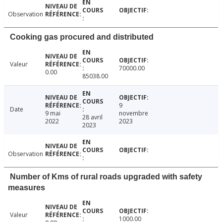
Observation
Cooking gas procured and distributed
Valeur
70000.00
0.00
85038.00
9
Date
9 mai
novembre
28 avril
2022
2023
2023
Observation
Number of Kms of rural roads upgraded with safety
measures
Valeur
1000.00