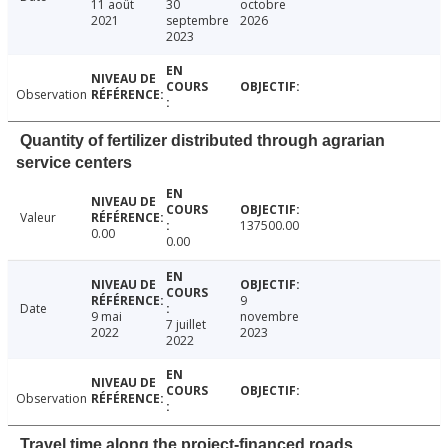
11 août
30
octobre
2021
septembre
2026
2023
Observation
Quantity of fertilizer distributed through agrarian
service centers
Valeur
137500.00
0.00
0.00
9
Date
9 mai
novembre
7 juillet
2022
2023
2022
Observation
Travel time along the project-financed roads