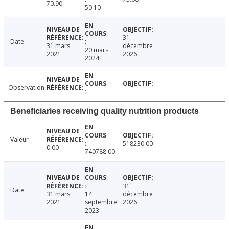
70.90
50.10
31
Date
31 mars
décembre
20 mars
2021
2026
2024
Observation
Beneficiaries receiving quality nutrition products
Valeur
518230.00
0.00
740788.00
31
Date
31 mars
14
décembre
2021
septembre
2026
2023