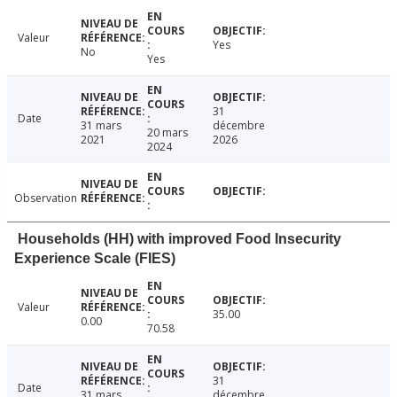
Valeur
Yes
No
Yes
31
Date
31 mars
décembre
20 mars
2021
2026
2024
Observation
Households (HH) with improved Food Insecurity
Experience Scale (FIES)
Valeur
35.00
0.00
70.58
31
Date
31 mars
décembre