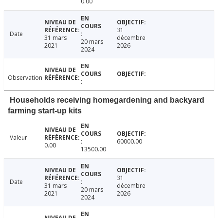
0.00
31
Date
31 mars
décembre
20 mars
2021
2026
2024
Observation
Households receiving homegardening and backyard
farming start-up kits
Valeur
60000.00
0.00
13500.00
31
Date
31 mars
décembre
20 mars
2021
2026
2024