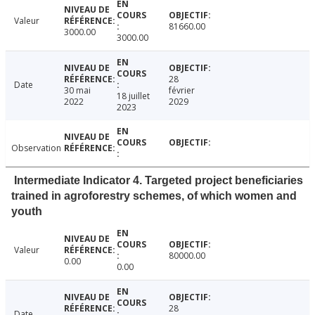
Valeur
81660.00
3000.00
3000.00
28
Date
30 mai
février
18 juillet
2022
2029
2023
Observation
Intermediate Indicator 4. Targeted project beneficiaries
trained in agroforestry schemes, of which women and
youth
Valeur
80000.00
0.00
0.00
28
Date