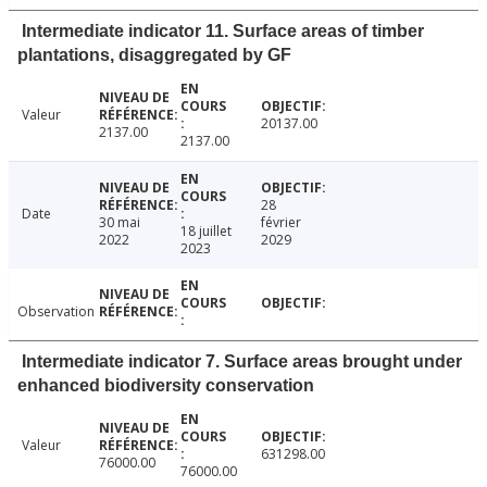
Intermediate indicator 11. Surface areas of timber
plantations, disaggregated by GF
Valeur
20137.00
2137.00
2137.00
28
Date
30 mai
février
18 juillet
2022
2029
2023
Observation
Intermediate indicator 7. Surface areas brought under
enhanced biodiversity conservation
Valeur
631298.00
76000.00
76000.00