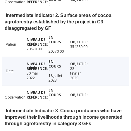
Observation
Intermediate Indicator 2. Surface areas of cocoa
agroforestry established by the project in C3
disaggregated by GF
Valeur
354280.00
20570.00
20570.00
28
Date
30 mai
février
18 juillet
2022
2029
2023
Observation
Intermediate Indicator 3. Cocoa producers who have
improved their livelihoods through income generated
through agroforestry in category 3 GFs