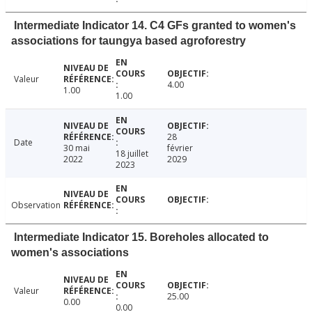
Intermediate Indicator 14. C4 GFs granted to women's
associations for taungya based agroforestry
Valeur
4.00
1.00
1.00
28
Date
30 mai
février
18 juillet
2022
2029
2023
Observation
Intermediate Indicator 15. Boreholes allocated to
women's associations
Valeur
25.00
0.00
0.00