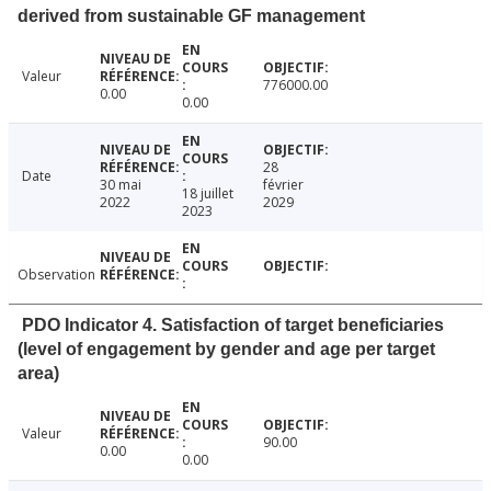
derived from sustainable GF management
Valeur
776000.00
0.00
0.00
28
Date
30 mai
février
18 juillet
2022
2029
2023
Observation
PDO Indicator 4. Satisfaction of target beneficiaries
(level of engagement by gender and age per target
area)
Valeur
90.00
0.00
0.00