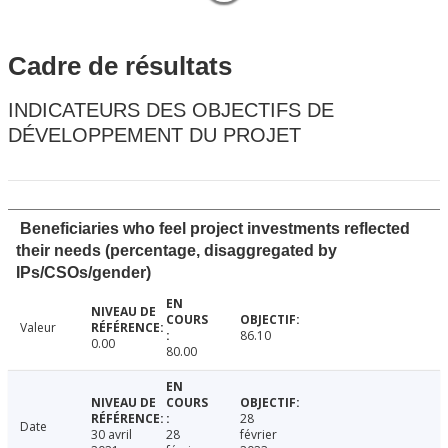
Cadre de résultats
INDICATEURS DES OBJECTIFS DE
DÉVELOPPEMENT DU PROJET
Beneficiaries who feel project investments reflected
their needs (percentage, disaggregated by
IPs/CSOs/gender)
Valeur
86.10
0.00
80.00
28
Date
30 avril
28
février