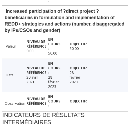
Increased participation of ?direct project ?
beneficiaries in formulation and implementation of
REDD+ strategies and actions (number, disaggregated
by IPs/CSOs and gender)
Valeur
50.00
0.00
50.00
28
Date
30 avril
28
février
2021
février
2023
2023
Observation
INDICATEURS DE RÉSULTATS
INTERMÉDIAIRES