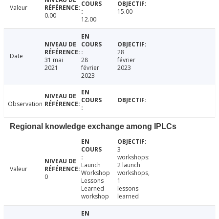
Valeur
15.00
0.00
12.00
28
Date
31 mai
28
février
2021
février
2023
2023
Observation
Regional knowledge exchange among IPLCs
3
workshops:
Launch
2 launch
Valeur
Workshop
workshops,
0
Lessons
1
Learned
lessons
workshop
learned