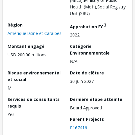
(MIES),Ministry of Public
Health (MoH),Social Registry
Unit (SRU)
Région
3
Approbation FY
Amérique latine et Caraïbes
2022
Montant engagé
Catégorie
Environnementale
USD 200.00 millions
N/A
Risque environnemental
Date de clôture
et social
30 juin 2027
M
Services de consultants
Dernière étape atteinte
requis
Board Approved
Yes
Parent Projects
P167416