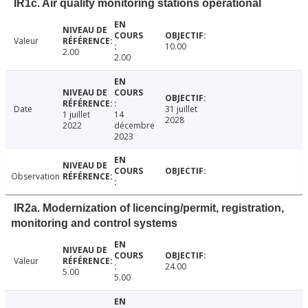
IR1c. Air quality monitoring stations operational
Valeur
10.00
2.00
2.00
Date
31 juillet
1 juillet
14
2028
2022
décembre
2023
Observation
IR2a. Modernization of licencing/permit, registration,
monitoring and control systems
Valeur
24.00
5.00
5.00