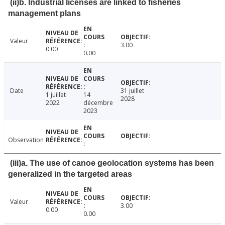
(ii)b. Industrial licenses are linked to fisheries
management plans
Valeur
3.00
0.00
0.00
Date
31 juillet
1 juillet
14
2028
2022
décembre
2023
Observation
(iii)a. The use of canoe geolocation systems has been
generalized in the targeted areas
Valeur
3.00
0.00
0.00