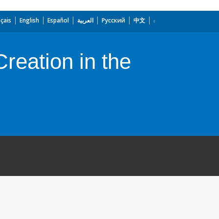
çais
English
Español
العربية
Русский
中文
reation in the