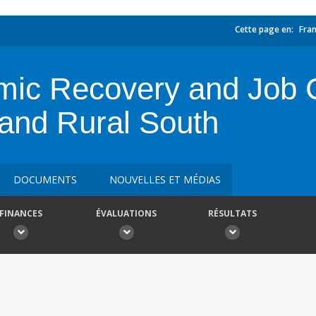
Cette page en:
Fran
mic Recovery and Job C
 and Rural South
DOCUMENTS
NOUVELLES ET MÉDIAS
FINANCES
ÉVALUATIONS
RÉSULTATS