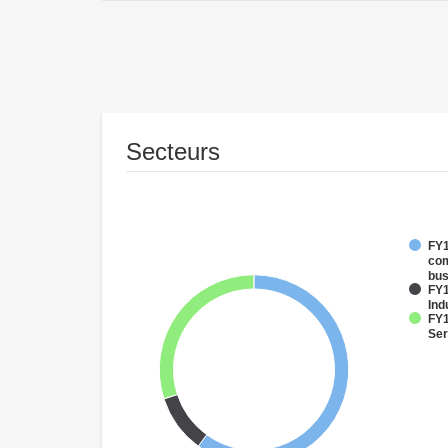
Secteurs
FY1
com
bus
FY1
Ind
FY1
Ser