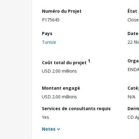
Numéro du Projet
État
P175645
Close
Pays
Date
Tunisie
22 fé
1
Orga
Coût total du projet
ENDA 
USD 2.00 millions
Montant engagé
Caté
USD 2.00 millions
N/A
Services de consultants requis
Dern
Yes
CD A
Notes