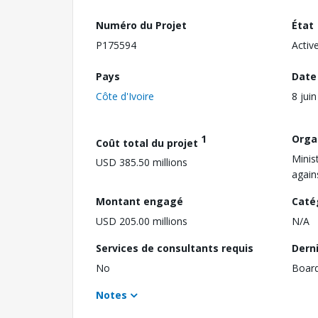
Numéro du Projet
État
P175594
Activ
Pays
Date
Côte d'Ivoire
8 jui
1
Orga
Coût total du projet
Minist
USD 385.50 millions
again
Montant engagé
Caté
USD 205.00 millions
N/A
Services de consultants requis
Dern
No
Boar
Notes