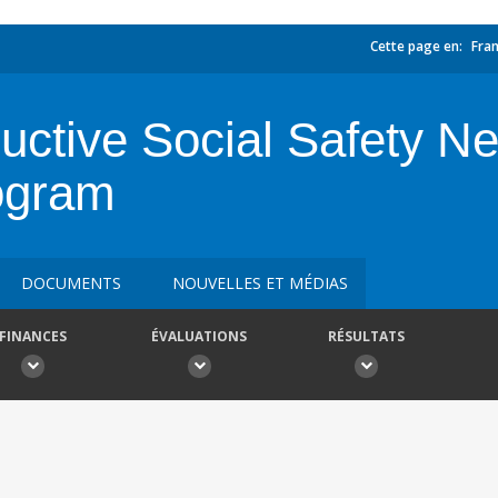
Cette page en:
Fran
ductive Social Safety N
ogram
DOCUMENTS
NOUVELLES ET MÉDIAS
FINANCES
ÉVALUATIONS
RÉSULTATS