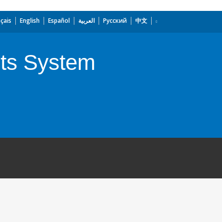
çais
English
Español
العربية
Русский
中文
ets System