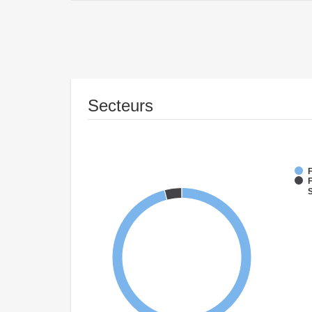
Secteurs
F
F
S