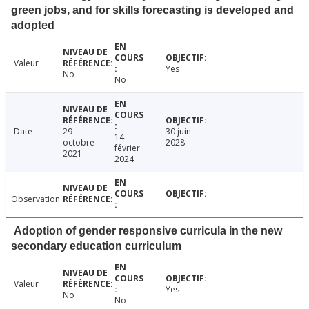
green jobs, and for skills forecasting is developed and
adopted
Valeur
Yes
No
No
Date
29
30 juin
14
octobre
2028
février
2021
2024
Observation
Adoption of gender responsive curricula in the new
secondary education curriculum
Valeur
Yes
No
No