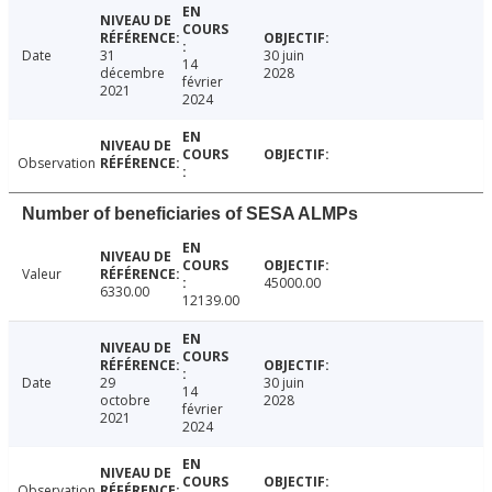
Date
31
30 juin
14
décembre
2028
février
2021
2024
Observation
Number of beneficiaries of SESA ALMPs
Valeur
45000.00
6330.00
12139.00
Date
29
30 juin
14
octobre
2028
février
2021
2024
Observation