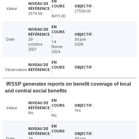
Valeur
27500.00
3579.00
8015.00
Date
29
30 juin
14
octobre
2028
février
2021
2024
Observation
IRSSP generates reports on benefit coverage of local
and central social benefits
Valeur
Yes
No
No
Date
29
30 juin