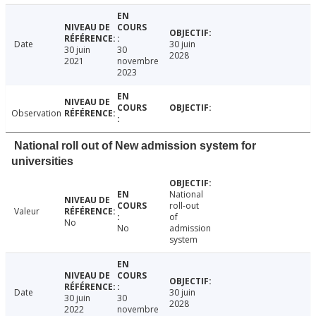
Date
30 juin
30 juin
30
2028
2021
novembre
2023
Observation
National roll out of New admission system for
universities
National
roll-out
Valeur
of
No
No
admission
system
Date
30 juin
30 juin
30
2028
2022
novembre