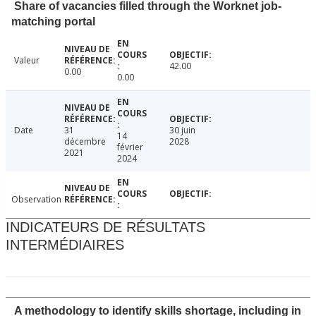
Share of vacancies filled through the Worknet job-
matching portal
Valeur
42.00
0.00
0.00
Date
31
30 juin
14
décembre
2028
février
2021
2024
Observation
INDICATEURS DE RÉSULTATS
INTERMÉDIAIRES
A methodology to identify skills shortage, including in