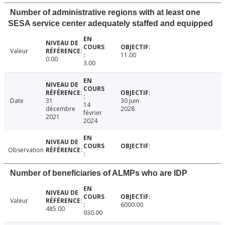
Number of administrative regions with at least one
SESA service center adequately staffed and equipped
Valeur
11.00
0.00
3.00
Date
31
30 juin
14
décembre
2028
février
2021
2024
Observation
Number of beneficiaries of ALMPs who are IDP
Valeur
6000.00
485.00
930.00