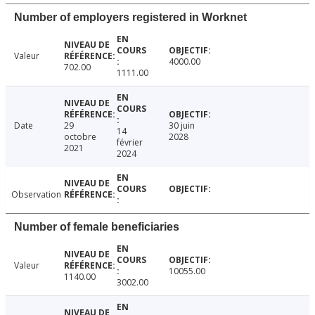
Number of employers registered in Worknet
Valeur
4000.00
702.00
1111.00
Date
29
30 juin
14
octobre
2028
février
2021
2024
Observation
Number of female beneficiaries
Valeur
10055.00
1140.00
3002.00