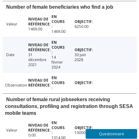
Number of female beneficiaries who find a job
Valeur
6250.00
1469.00
1469.00
Date
31
30 juin
14
décembre
2028
février
2021
2024
Observation
Number of female rural jobseekers receiving
consultations, profiling and registration through SESA
mobile teams
Valeur
10000.00
Questionnaire
0.00
1314.00