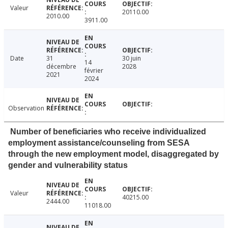
Valeur
20110.00
2010.00
3911.00
Date
31
30 juin
14
décembre
2028
février
2021
2024
Observation
Number of beneficiaries who receive individualized
employment assistance/counseling from SESA
through the new employment model, disaggregated by
gender and vulnerability status
Valeur
40215.00
2444.00
11018.00