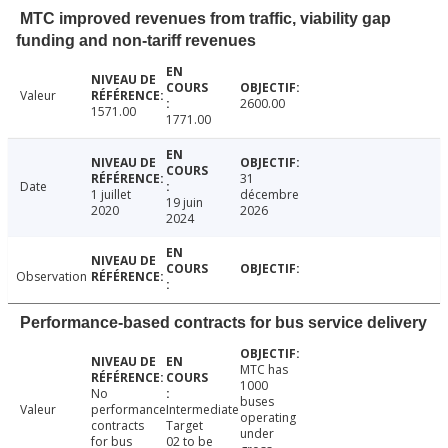
MTC improved revenues from traffic, viability gap
funding and non-tariff revenues
Valeur
2600.00
1571.00
1771.00
31
Date
1 juillet
décembre
19 juin
2020
2026
2024
Observation
Performance-based contracts for bus service delivery
MTC has
1000
No
buses
Valeur
performance
Intermediate
operating
contracts
Target
under
for bus
02 to be