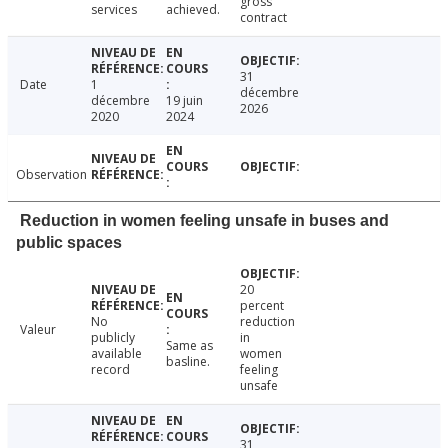
gross
services
achieved.
contract
31
Date
1
décembre
décembre
19 juin
2026
2020
2024
Observation
Reduction in women feeling unsafe in buses and
public spaces
20
percent
No
reduction
Valeur
publicly
in
Same as
available
women
basline.
record
feeling
unsafe
31