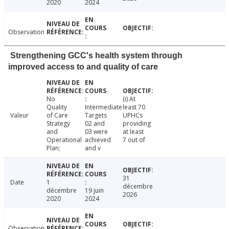
2020
2024
Observation
Strengthening GCC's health system through
improved access to and quality of care
No
(i) At
Quality
Intermediate
least 70
Valeur
of Care
Targets
UPHCs
Strategy
02 and
providing
and
03 were
at least
Operational
achieved
7 out of
Plan;
and v
31
Date
1
décembre
décembre
19 juin
2026
2020
2024
Observation