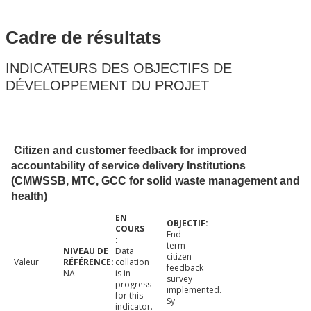
Cadre de résultats
INDICATEURS DES OBJECTIFS DE
DÉVELOPPEMENT DU PROJET
Citizen and customer feedback for improved
accountability of service delivery Institutions
(CMWSSB, MTC, GCC for solid waste management and
health)
End-
term
Data
citizen
Valeur
collation
feedback
NA
is in
survey
progress
implemented.
for this
Sy
indicator.