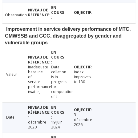
Observation
Improvement in service delivery performance of MTC,
CMWSSB and GCC, disaggregated by gender and
vulnerable groups
Inadequate
Data
baseline
collation
Index
Valeur
of
is in
improves
service
progress
to 130
performance
for
(water,
computation
of t
31
Date
1
décembre
décembre
19 juin
2026
2020
2024