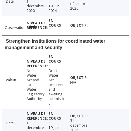
Date
1
décembre
décembre
19 juin
2026
2020
2024
Observation
Strengthen institutions for coordinated water
management and security
No
Draft
Water
Water
Valeur
Act and
Act
N/A
no
prepared
Water
and
Regulatory
awaiting
Authority
submission
t
31
Date
1
décembre
décembre
19 juin
2026