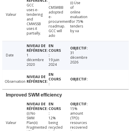
(i) Use
GCC
CMSWBB
of
uses e-
adopted
online
Valeur
tendering
e-
evaluation
and
procurement
for 75%
CMWSSB
roadmap.
tenders
uses it
GCC will
by va
partially.
ado
31
Date
1
décembre
décembre
19 juin
2026
2020
2024
Observation
Improved SWM efficiency
15%
(i) No
amount
SWM
12%
(TPD)
Valeur
Plan(ii)
being
resources
Fragmented
recycled
recovered