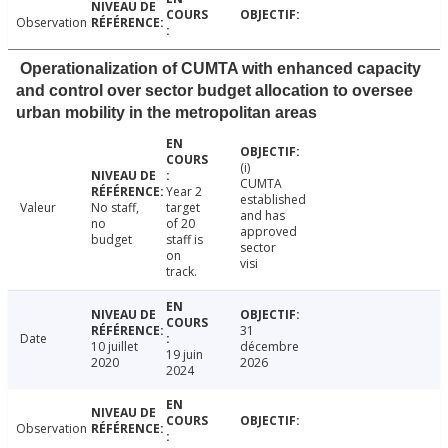
Observation
Operationalization of CUMTA with enhanced capacity
and control over sector budget allocation to oversee
urban mobility in the metropolitan areas
(i)
CUMTA
Year 2
established
Valeur
No staff,
target
and has
no
of 20
approved
budget
staff is
sector
on
visi
track.
31
Date
10 juillet
décembre
19 juin
2020
2026
2024
Observation