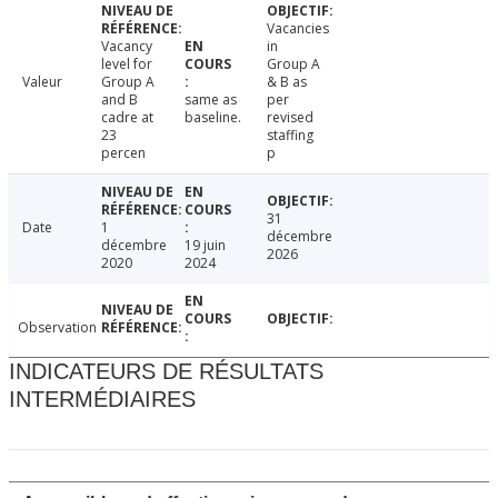
Vacancies
Vacancy
in
level for
Group A
Valeur
Group A
& B as
and B
same as
per
cadre at
baseline.
revised
23
staffing
percen
p
31
Date
1
décembre
décembre
19 juin
2026
2020
2024
Observation
INDICATEURS DE RÉSULTATS
INTERMÉDIAIRES