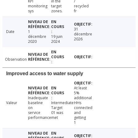
KPI
in the
/
monitoring
target
recycled
sys
zones.
fr
31
Date
1
décembre
décembre
19 juin
2026
2020
2024
Observation
Improved access to water supply
At least
5%
Inadequate
additional
Valeur
baseline
Intermediate
HHs
on
Target
connected
service
01 was
and
performance
met
getting
1