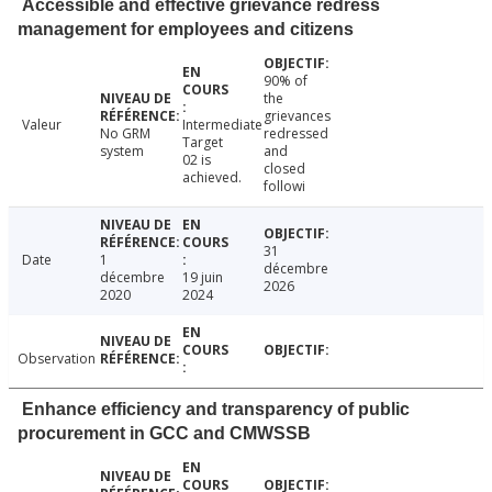
Accessible and effective grievance redress
management for employees and citizens
90% of
the
grievances
Valeur
Intermediate
No GRM
redressed
Target
system
and
02 is
closed
achieved.
followi
31
Date
1
décembre
décembre
19 juin
2026
2020
2024
Observation
Enhance efficiency and transparency of public
procurement in GCC and CMWSSB