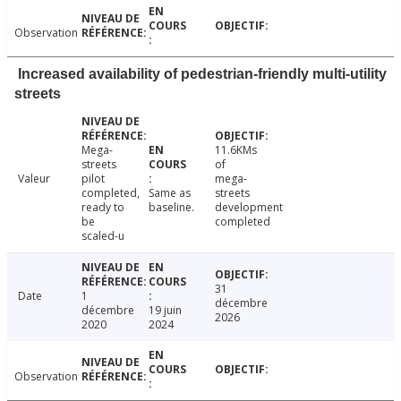
Observation
Increased availability of pedestrian-friendly multi-utility
streets
Mega-
11.6KMs
streets
of
Valeur
pilot
mega-
completed,
Same as
streets
ready to
baseline.
development
be
completed
scaled-u
31
Date
1
décembre
décembre
19 juin
2026
2020
2024
Observation