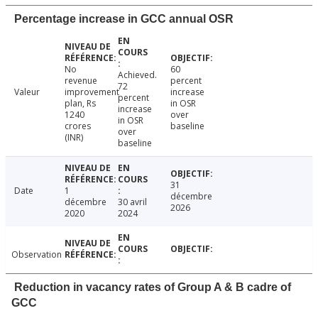
Percentage increase in GCC annual OSR
No
60
Achieved.
revenue
percent
72
Valeur
improvement
increase
percent
plan, Rs
in OSR
increase
1240
over
in OSR
crores
baseline
over
(INR)
baseline
31
Date
1
décembre
décembre
30 avril
2026
2020
2024
Observation
Reduction in vacancy rates of Group A & B cadre of
GCC