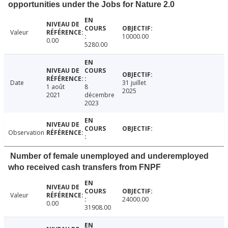
opportunities under the Jobs for Nature 2.0
Valeur
10000.00
0.00
5280.00
Date
31 juillet
1 août
8
2025
2021
décembre
2023
Observation
Number of female unemployed and underemployed
who received cash transfers from FNPF
Valeur
24000.00
0.00
31908.00