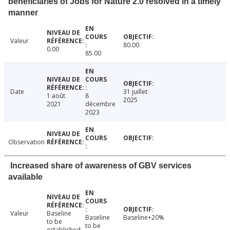
beneficiaries of Jobs for Nature 2.0 resolved in a timely
manner
Valeur
80.00
0.00
85.00
Date
31 juillet
1 août
8
2025
2021
décembre
2023
Observation
Increased share of awareness of GBV services
available
Valeur
Baseline
Baseline
Baseline+20%
to be
to be
established