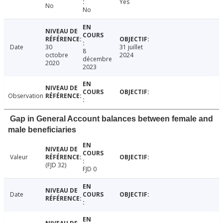
Yes
No
No
Date
30
31 juillet
8
octobre
2024
décembre
2020
2023
Observation
Gap in General Account balances between female and
male beneficiaries
Valeur
(FJD 32)
FJD 0
Date