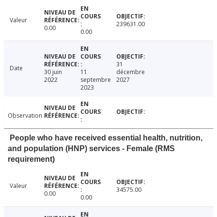
Valeur
239631.00
0.00
0.00
31
Date
30 juin
11
décembre
2022
septembre
2027
2023
Observation
People who have received essential health, nutrition,
and population (HNP) services - Female (RMS
requirement)
Valeur
34575.00
0.00
0.00