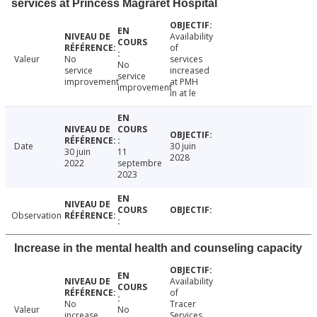
services at Princess Magraret Hospital
Availability
of
Valeur
No
services
No
service
increased
service
improvement
at PMH
improvement
in at le
Date
30 juin
30 juin
11
2028
2022
septembre
2023
Observation
Increase in the mental health and counseling capacity
Availability
of
No
Tracer
Valeur
No
increase
Services