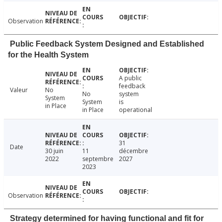
Observation
Public Feedback System Designed and Established
for the Health System
A public
feedback
Valeur
No
No
system
System
System
is
in Place
in Place
operational
31
Date
30 juin
11
décembre
2022
septembre
2027
2023
Observation
Strategy determined for having functional and fit for