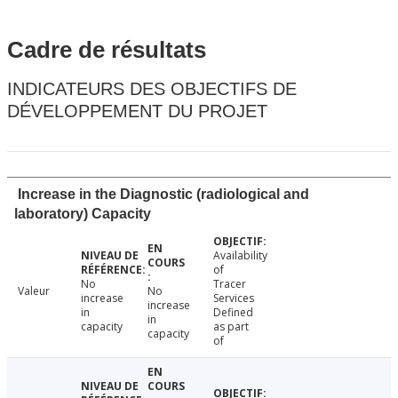
Cadre de résultats
INDICATEURS DES OBJECTIFS DE
DÉVELOPPEMENT DU PROJET
Increase in the Diagnostic (radiological and
laboratory) Capacity
Availability
of
No
Tracer
Valeur
No
increase
Services
increase
in
Defined
in
capacity
as part
capacity
of