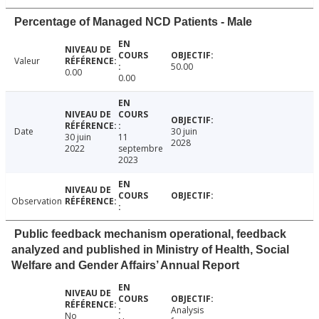
Percentage of Managed NCD Patients - Male
Valeur
50.00
0.00
0.00
Date
30 juin
30 juin
11
2028
2022
septembre
2023
Observation
Public feedback mechanism operational, feedback
analyzed and published in Ministry of Health, Social
Welfare and Gender Affairs’ Annual Report
Analysis
No