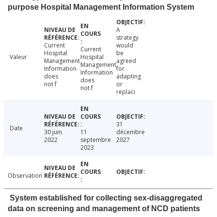
purpose Hospital Management Information System
A
strategy
Current
would
Current
Hospital
be
Valeur
Hospital
Management
agreed
Management
Information
for
Information
does
adapting
does
not f
or
not f
replaci
31
Date
30 juin
11
décembre
2022
septembre
2027
2023
Observation
System established for collecting sex-disaggregated
data on screening and management of NCD patients