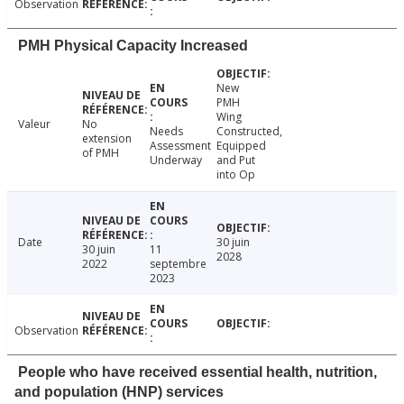
Observation
PMH Physical Capacity Increased
New
PMH
Wing
Valeur
No
Needs
Constructed,
extension
Assessment
Equipped
of PMH
Underway
and Put
into Op
Date
30 juin
30 juin
11
2028
2022
septembre
2023
Observation
People who have received essential health, nutrition,
and population (HNP) services