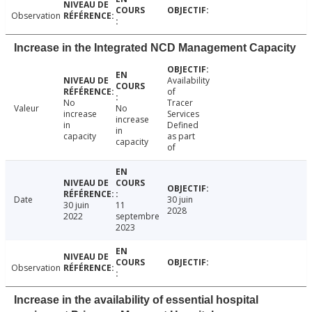
Observation
Increase in the Integrated NCD Management Capacity
Availability
of
No
Tracer
Valeur
No
increase
Services
increase
in
Defined
in
capacity
as part
capacity
of
Date
30 juin
30 juin
11
2028
2022
septembre
2023
Observation
Increase in the availability of essential hospital