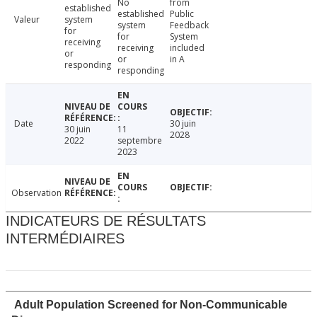
No
from
established
established
Public
Valeur
system
system
Feedback
for
for
System
receiving
receiving
included
or
or
in A
responding
responding
Date
30 juin
30 juin
11
2028
2022
septembre
2023
Observation
INDICATEURS DE RÉSULTATS
INTERMÉDIAIRES
Adult Population Screened for Non-Communicable