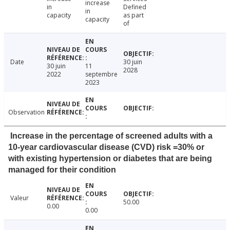
increase
in
Defined
in
capacity
as part
capacity
of
Date
30 juin
30 juin
11
2028
2022
septembre
2023
Observation
Increase in the percentage of screened adults with a
10-year cardiovascular disease (CVD) risk =30% or
with existing hypertension or diabetes that are being
managed for their condition
Valeur
50.00
0.00
0.00