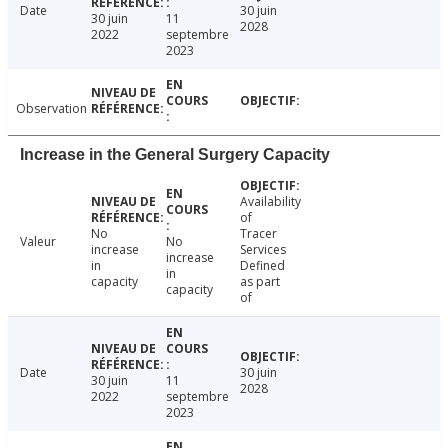
Date
30 juin
30 juin
11
2028
2022
septembre
2023
Observation
Increase in the General Surgery Capacity
Availability
of
No
Tracer
Valeur
No
increase
Services
increase
in
Defined
in
capacity
as part
capacity
of
Date
30 juin
30 juin
11
2028
2022
septembre
2023