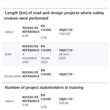
Length (km) of road and design projects where safety
reviews were performed
Valeur
1924.00
0.00
0.00
Date
4
28 avril
novembre
30 juin
2023
2021
2023
Observation
Number of project stakeholders in training
Valeur
569.00
0.00
0.00