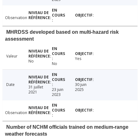
Observation
MHRDSS developed based on multi-hazard risk
assessment
Valeur
Yes
No
No
Date
30 juin
31 juillet
23 juin
2025
2021
2023
Observation
Number of NCHM officials trained on medium-range
weather forecasts