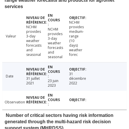
range weather forecasts and products for agromet
services
NCHM
NCHM
provides
NCHM
provides
medium-
provides
Valeur
3-day
range
3-day
weather
(10
weather
forecasts
days)
forecasts
and
weather
and
seasonal
forec
seasonal
31
Date
31 juillet
décembre
23 juin
2021
2022
2023
Observation
Number of critical sectors having risk information
generated through the multi-hazard risk decision
support system (MHRDSS)