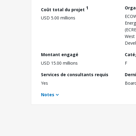
1
Orga
Coût total du projet
ECOW
USD 5.00 millions
Energ
(ECR
West 
Deve
Montant engagé
Caté
USD 15.00 millions
F
Services de consultants requis
Dern
Yes
Boar
Notes