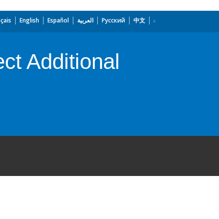
çais
English
Español
العربية
Русский
中文
ct Additional