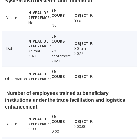
System also delivered and functional
Valeur
Yes
No
No
Date
30 juin
24 mai
20
2027
2021
septembre
2023
Observation
Number of employees trained at beneficiary
institutions under the trade facilitation and logistics
enhancement
Valeur
200.00
0.00
0.00