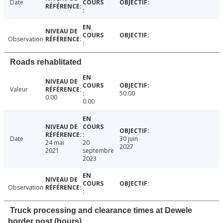
Date
Observation
Roads rehablitated
Valeur
50.00
0.00
0.00
Date
30 juin
24 mai
20
2027
2021
septembre
2023
Observation
Truck processing and clearance times at Dewele
border post (hours)