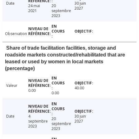
Date
30 juin
24 mai
20
2027
2021
septembre
2023
Observation
Share of trade facilitation facilities, storage and
roadside markets constructed/rehabilitated that are
leased or used by women in local markets
(percentage)
Valeur
40.00
0.00
0.00
Date
4
30 juin
20
septembre
2027
septembre
2023
2023