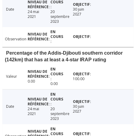
Date
30 juin
24 mai
20
2027
2021
septembre
2023
Observation
Percentage of the Addis-Djibouti southern corridor
(142km) that has at least a 4-star IRAP rating
Valeur
100.00
0.00
0.00
Date
30 juin
24 mai
20
2027
2021
septembre
2023