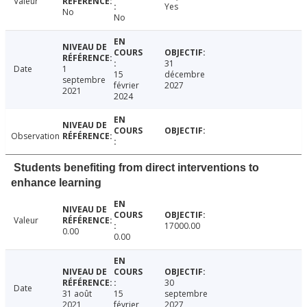
Valeur
Yes
No
No
31
Date
1
15
décembre
septembre
février
2027
2021
2024
Observation
Students benefiting from direct interventions to
enhance learning
Valeur
17000.00
0.00
0.00
30
Date
31 août
15
septembre
2021
février
2027