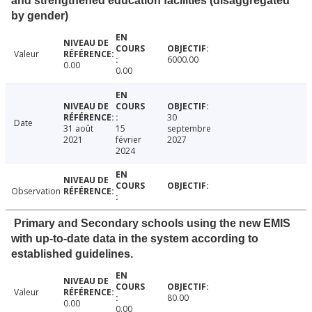
and strengthened education facilities (disaggregated
by gender)
Valeur
6000.00
0.00
0.00
30
Date
31 août
15
septembre
2021
février
2027
2024
Observation
Primary and Secondary schools using the new EMIS
with up-to-date data in the system according to
established guidelines.
Valeur
80.00
0.00
0.00