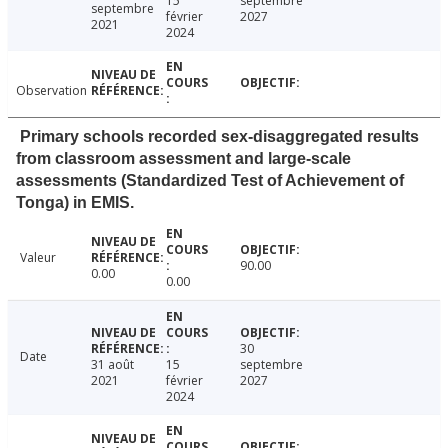
15
septembre
septembre
février
2027
2021
2024
Observation
Primary schools recorded sex-disaggregated results
from classroom assessment and large-scale
assessments (Standardized Test of Achievement of
Tonga) in EMIS.
Valeur
90.00
0.00
0.00
30
Date
31 août
15
septembre
2021
février
2027
2024