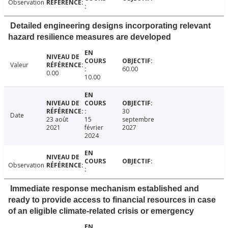
Observation
Detailed engineering designs incorporating relevant
hazard resilience measures are developed
Valeur
60.00
0.00
10.00
30
Date
23 août
15
septembre
2021
février
2027
2024
Observation
Immediate response mechanism established and
ready to provide access to financial resources in case
of an eligible climate-related crisis or emergency