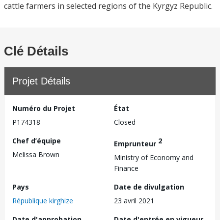
cattle farmers in selected regions of the Kyrgyz Republic.
Clé Détails
Projet Détails
Numéro du Projet
État
P174318
Closed
Chef d’équipe
2
Emprunteur
Melissa Brown
Ministry of Economy and
Finance
Pays
Date de divulgation
République kirghize
23 avril 2021
Date d'approbation
Date d'entrée en vigueur