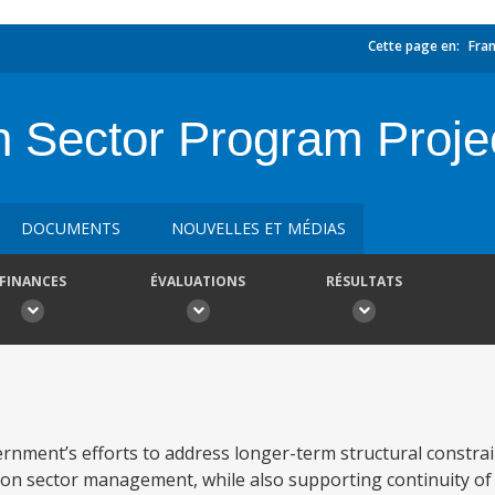
Cette page en:
Fran
 Sector Program Proje
DOCUMENTS
NOUVELLES ET MÉDIAS
FINANCES
ÉVALUATIONS
RÉSULTATS
ment’s efforts to address longer-term structural constrain
ion sector management, while also supporting continuity of