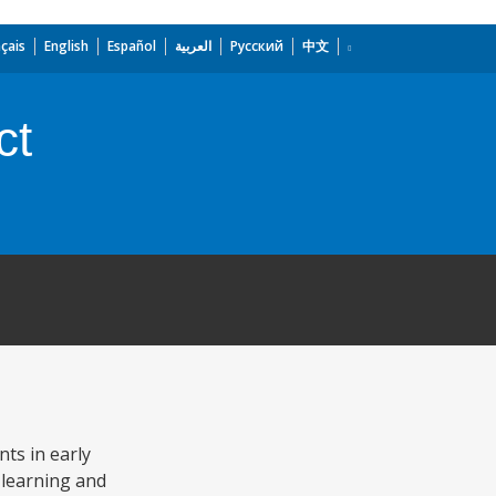
çais
English
Español
العربية
Русский
中文
ct
ts in early
 learning and