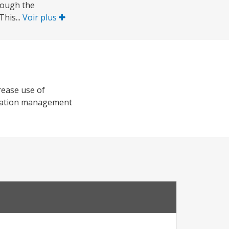
rough the
his...
Voir plus
crease use of
education management