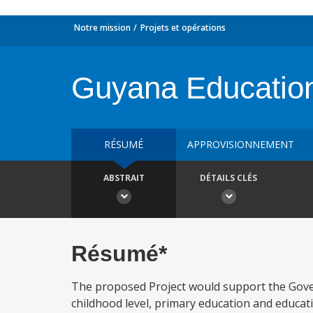
Notre mission
Projets et opérations
Guyana Education
RÉSUMÉ
APPROVISIONNEMENT
ABSTRAIT
DÉTAILS CLÉS
Résumé*
The proposed Project would support the Govern
childhood level, primary education and educat