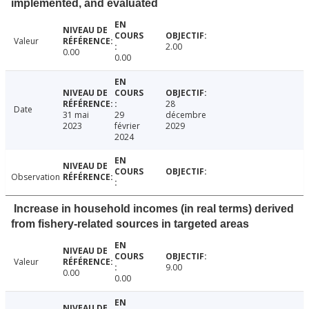
implemented, and evaluated
Valeur
2.00
0.00
0.00
28
Date
31 mai
29
décembre
2023
février
2029
2024
Observation
Increase in household incomes (in real terms) derived
from fishery-related sources in targeted areas
Valeur
9.00
0.00
0.00