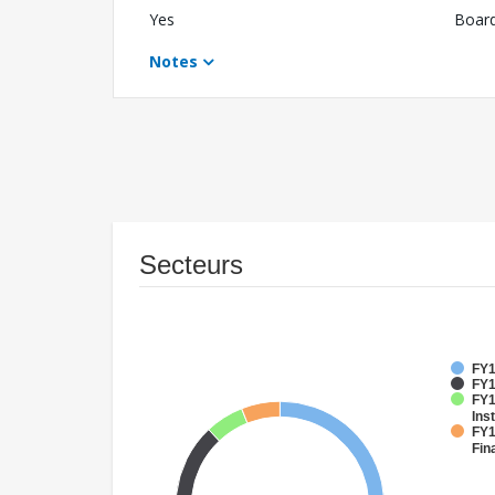
Yes
Boar
Notes
Secteurs
FY1
FY1
FY1
Inst
FY1
Fin