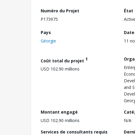
Numéro du Projet
État
P173975
Activ
Pays
Date
Géorgie
11 n
1
Orga
Coût total du projet
Enter
USD 102.90 millions
Econo
Devel
and S
Devel
Georg
Montant engagé
Caté
USD 102.90 millions
N/A
Services de consultants requis
Dern