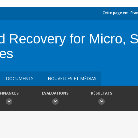
Cette page en:
Fran
d Recovery for Micro, 
es
DOCUMENTS
NOUVELLES ET MÉDIAS
FINANCES
ÉVALUATIONS
RÉSULTATS