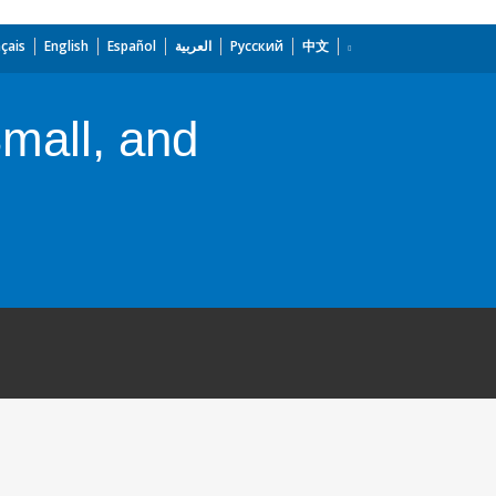
çais
English
Español
العربية
Русский
中文
Small, and