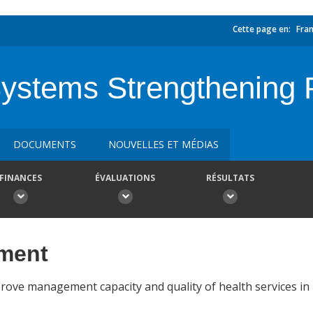
Cette page en:
Fran
ystems Strengthening P
DOCUMENTS
NOUVELLES ET MÉDIAS
FINANCES
ÉVALUATIONS
RÉSULTATS
ement
prove management capacity and quality of health services in