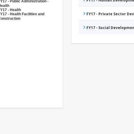
FY17 - Human Developme
Y17 - Public Administration -
Health
Y17 - Health
FY17 - Private Sector D
Y17 - Health Facilities and
Construction
FY17 - Social Developme