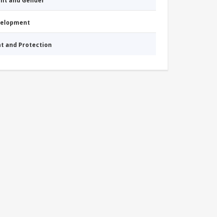
nt and Gender
evelopment
nt and Protection