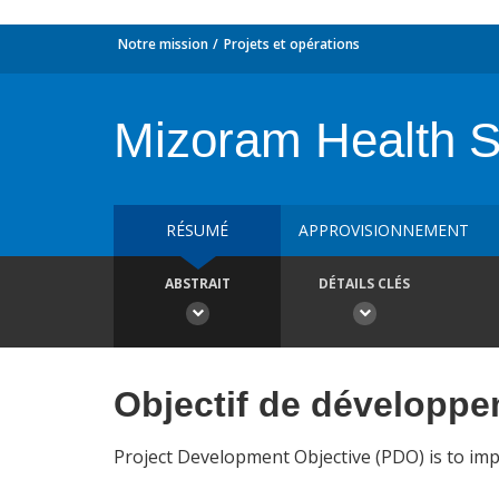
Notre mission
Projets et opérations
Mizoram Health S
RÉSUMÉ
APPROVISIONNEMENT
ABSTRAIT
DÉTAILS CLÉS
Objectif de développ
Project Development Objective (PDO) is to im