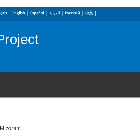
çais
English
Español
العربية
Русский
中文
roject
 Mizoram.