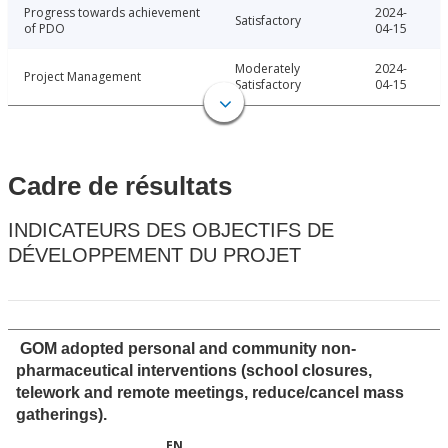
Progress towards achievement
2024-
Satisfactory
of PDO
04-15
Moderately
2024-
Project Management
Satisfactory
04-15
Cadre de résultats
INDICATEURS DES OBJECTIFS DE
DÉVELOPPEMENT DU PROJET
GOM adopted personal and community non-
pharmaceutical interventions (school closures,
telework and remote meetings, reduce/cancel mass
gatherings).