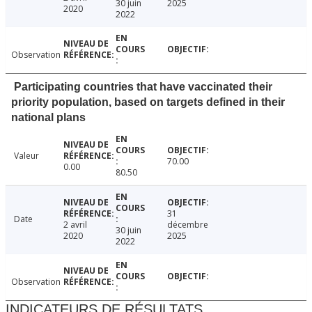
30 juin
2025
2020
2022
Observation
Participating countries that have vaccinated their
priority population, based on targets defined in their
national plans
Valeur
70.00
0.00
80.50
31
Date
2 avril
décembre
30 juin
2020
2025
2022
Observation
INDICATEURS DE RÉSULTATS