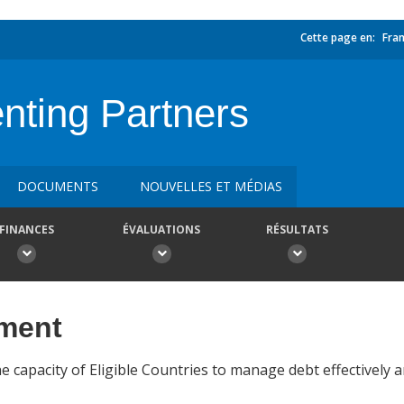
Cette page en:
Fran
nting Partners
DOCUMENTS
NOUVELLES ET MÉDIAS
FINANCES
ÉVALUATIONS
RÉSULTATS
ement
 capacity of Eligible Countries to manage debt effectively 