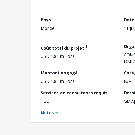
Pays
Date
Monde
11 ju
1
Orga
Coût total du projet
COMS
USD 1.84 millions
DMFA
Montant engagé
Caté
USD 1.84 millions
N/A
Services de consultants requis
Dern
TBD
GD A
Notes