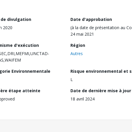
 de divulgation
Date d'approbation
in 2020
(à la date de présentation au Co
24 mai 2021
nisme d'exécution
Région
EC,DRI,MEFMI,UNCTAD-
Autres
S,WAIFEM
gorie Environnementale
Risque environnemental et s
L
ière étape atteinte
Date de dernière mise à jour
pproved
18 avril 2024