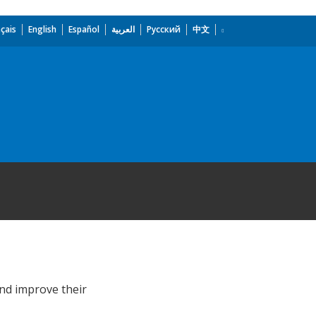
çais
English
Español
العربية
Русский
中文
and improve their