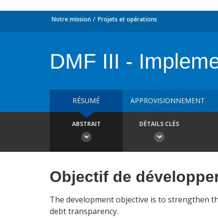
Notre mission
Projets et opérations
DMF III - Impleme
RÉSUMÉ
APPROVISIONNEMENT
ABSTRAIT
DÉTAILS CLÉS
Objectif de développ
The development objective is to strengthen the
debt transparency.