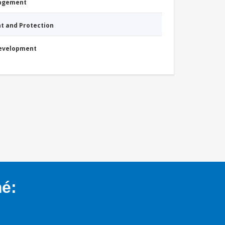
nagement
nt and Protection
Development
mé: