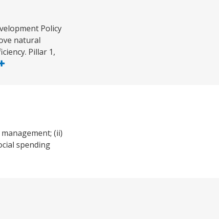
evelopment Policy
rove natural
iency. Pillar 1,
 management; (ii)
ocial spending