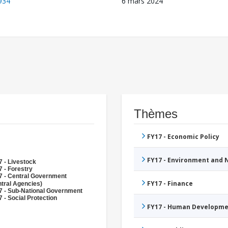
934
6 mars 2024
Thèmes
FY17 - Economic Policy
FY17 - Environment and
 - Livestock
 - Forestry
7 - Central Government
FY17 - Finance
tral Agencies)
7 - Sub-National Government
 - Social Protection
FY17 - Human Developme