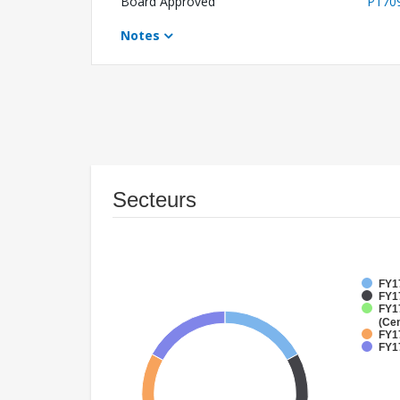
Board Approved
P170
Notes
Secteurs
FY17
FY17
FY1
(Cen
FY1
FY17