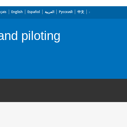
çais
English
Español
العربية
Русский
中文
nd piloting