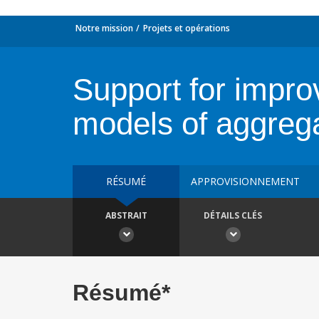
Notre mission
Projets et opérations
Support for impr
models of aggrega
RÉSUMÉ
APPROVISIONNEMENT
ABSTRAIT
DÉTAILS CLÉS
Résumé*