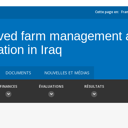
Cette page en:
Fran
oved farm management a
tion in Iraq
DOCUMENTS
NOUVELLES ET MÉDIAS
FINANCES
ÉVALUATIONS
RÉSULTATS