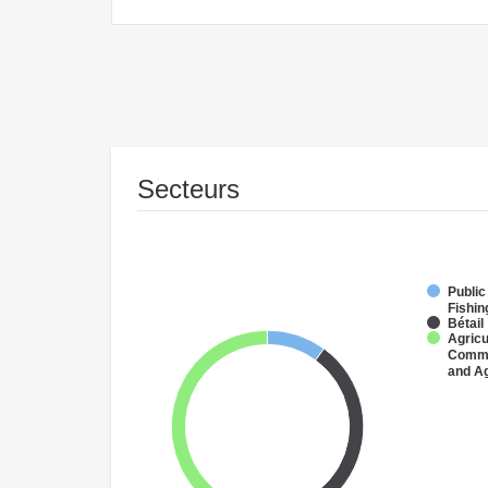
Secteurs
Public
Fishin
Bétail
Agricu
Commer
and Ag