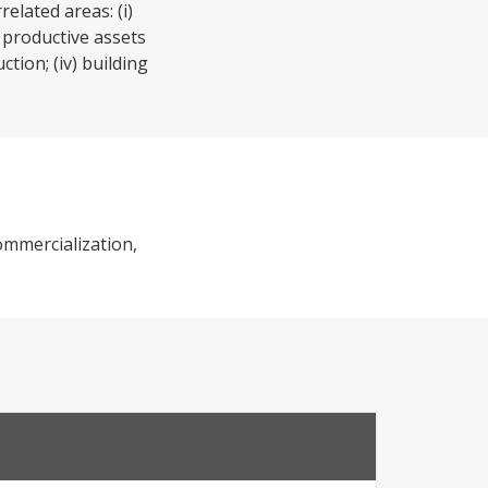
elated areas: (i)
o productive assets
tion; (iv) building
ommercialization,