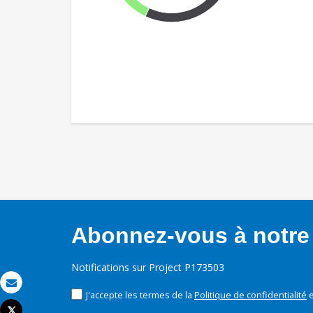
Abonnez-vous à notre 
Notifications sur Project P173503
Email
J'accepte les termes de la
Politique de confidentialité
e
Tweet