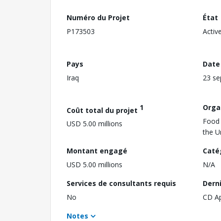
Numéro du Projet
État
P173503
Activ
Pays
Date
Iraq
23 s
1
Orga
Coût total du projet
Food 
USD 5.00 millions
the U
Montant engagé
Caté
USD 5.00 millions
N/A
Services de consultants requis
Dern
No
CD A
Notes