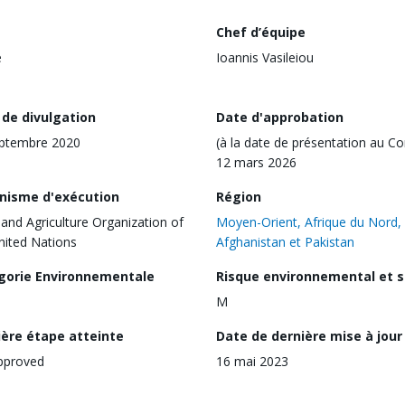
Chef d’équipe
e
Ioannis Vasileiou
 de divulgation
Date d'approbation
eptembre 2020
(à la date de présentation au Co
12 mars 2026
nisme d'exécution
Région
and Agriculture Organization of
Moyen-Orient, Afrique du Nord,
nited Nations
Afghanistan et Pakistan
gorie Environnementale
Risque environnemental et s
M
ière étape atteinte
Date de dernière mise à jour
pproved
16 mai 2023