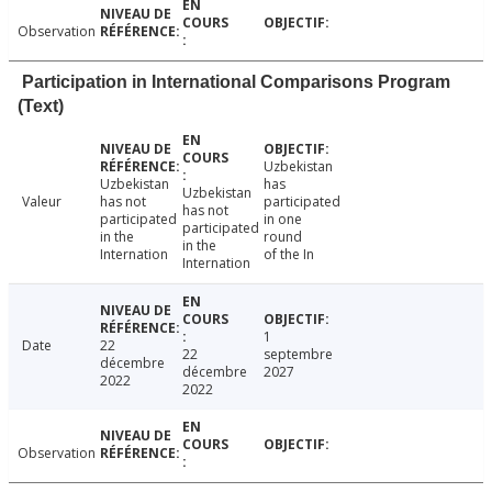
Observation
Participation in International Comparisons Program
(Text)
Uzbekistan
Uzbekistan
has
Uzbekistan
Valeur
has not
participated
has not
participated
in one
participated
in the
round
in the
Internation
of the In
Internation
1
Date
22
22
septembre
décembre
décembre
2027
2022
2022
Observation