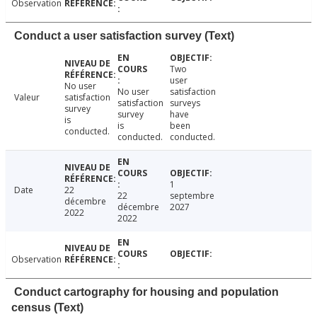
Observation
Conduct a user satisfaction survey (Text)
Two
user
No user
No user
satisfaction
Valeur
satisfaction
satisfaction
surveys
survey
survey
have
is
is
been
conducted.
conducted.
conducted.
1
Date
22
22
septembre
décembre
décembre
2027
2022
2022
Observation
Conduct cartography for housing and population
census (Text)