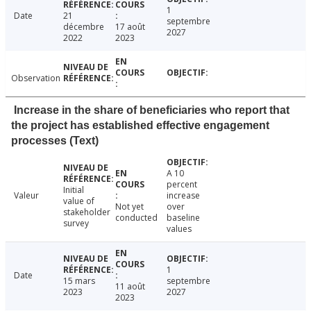
1
Date
21
septembre
décembre
17 août
2027
2022
2023
Observation
Increase in the share of beneficiaries who report that
the project has established effective engagement
processes (Text)
A 10
percent
Initial
Valeur
increase
value of
Not yet
over
stakeholder
conducted
baseline
survey
values
1
Date
15 mars
septembre
11 août
2023
2027
2023