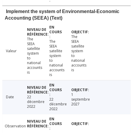
Implement the system of Environmental-Economic
Accounting (SEEA) (Text)
The
The
The
SEEA
SEEA
SEEA
satellite
satellite
Valeur
satellite
system
system
system
to
to
to
national
national
national
accounts
accounts
accounts
is
is
is
1
Date
22
22
septembre
décembre
décembre
2027
2022
2022
Observation