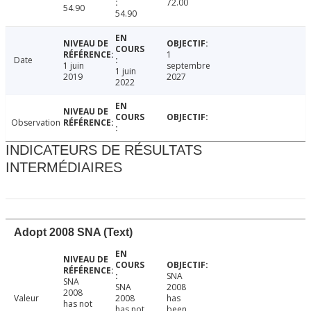
72.00
54.90
54.90
1
Date
1 juin
septembre
1 juin
2019
2027
2022
Observation
INDICATEURS DE RÉSULTATS
INTERMÉDIAIRES
Adopt 2008 SNA (Text)
SNA
SNA
SNA
2008
2008
Valeur
2008
has
has not
has not
been