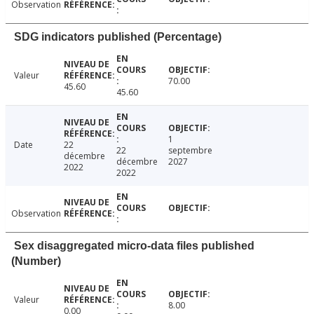
Observation
SDG indicators published (Percentage)
Valeur
70.00
45.60
45.60
1
Date
22
22
septembre
décembre
décembre
2027
2022
2022
Observation
Sex disaggregated micro-data files published
(Number)
Valeur
8.00
0.00