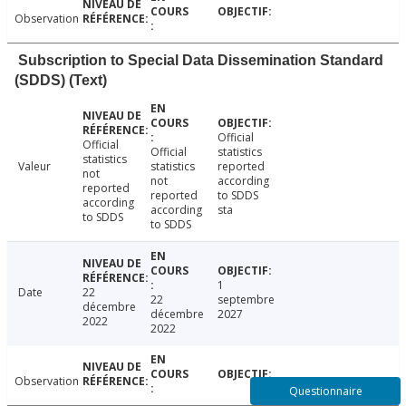
Observation
Subscription to Special Data Dissemination Standard
(SDDS) (Text)
Official
Official
Official
statistics
statistics
Valeur
statistics
reported
not
not
according
reported
reported
to SDDS
according
according
sta
to SDDS
to SDDS
1
Date
22
22
septembre
décembre
décembre
2027
2022
2022
Observation
Questionnaire