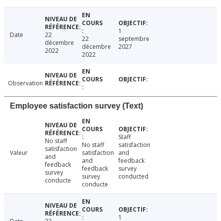
1
Date
22
22
septembre
décembre
décembre
2027
2022
2022
Observation
Employee satisfaction survey (Text)
Staff
No staff
No staff
satisfaction
satisfaction
Valeur
satisfaction
and
and
and
feedback
feedback
feedback
survey
survey
survey
conducted
conducte
conducte
1