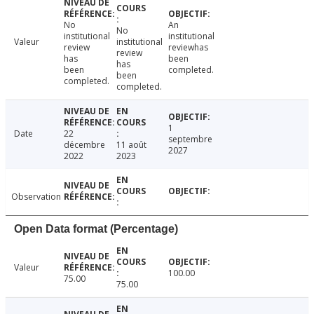
No
An
No
institutional
institutional
Valeur
institutional
review
reviewhas
review
has
been
has
been
completed.
been
completed.
completed.
1
Date
22
septembre
décembre
11 août
2027
2022
2023
Observation
Open Data format (Percentage)
Valeur
100.00
75.00
75.00