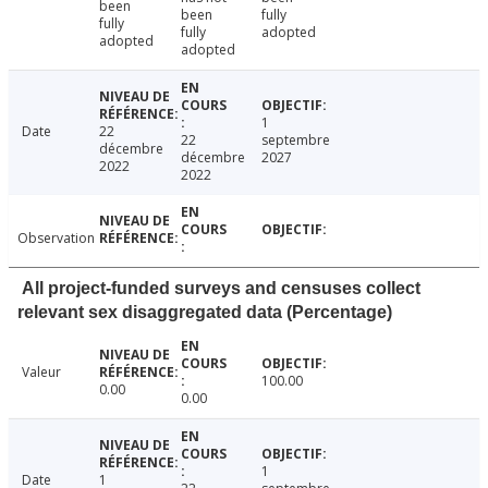
been
been
fully
fully
fully
adopted
adopted
adopted
1
Date
22
22
septembre
décembre
décembre
2027
2022
2022
Observation
All project-funded surveys and censuses collect
relevant sex disaggregated data (Percentage)
Valeur
100.00
0.00
0.00
1
Date
1