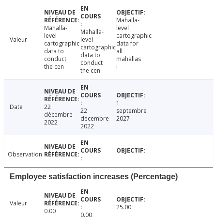
Mahalla-
Mahalla-
level
Mahalla-
level
cartographic
Valeur
level
cartographic
data for
cartographic
data to
all
data to
conduct
mahallas
conduct
the cen
i
the cen
1
Date
22
22
septembre
décembre
décembre
2027
2022
2022
Observation
Employee satisfaction increases (Percentage)
Valeur
25.00
0.00
0.00