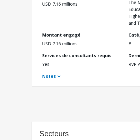
The M
USD 7.16 millions
Educa
Highe
and 
Montant engagé
Caté
USD 7.16 millions
B
Services de consultants requis
Dern
Yes
RVP 
Notes
Secteurs