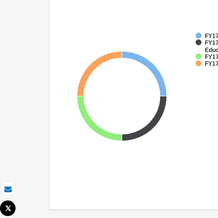
FY17
FY17
Educ
FY17
FY17
Email
Tweet
Imprimer