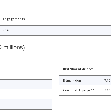
Engagements
7.16
 millions)
Instrument de prêt
Élément don
7.16
Coût total du projet**
7.16