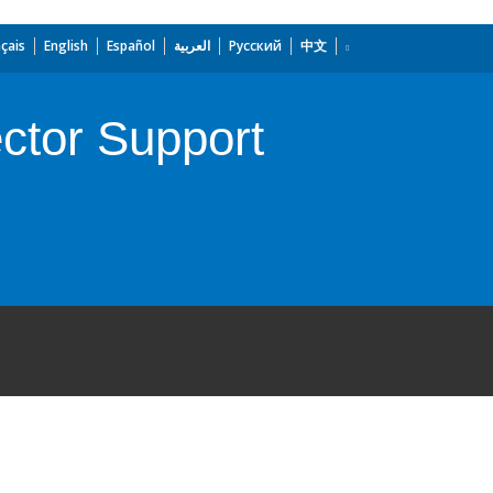
çais
English
Español
العربية
Русский
中文
ector Support