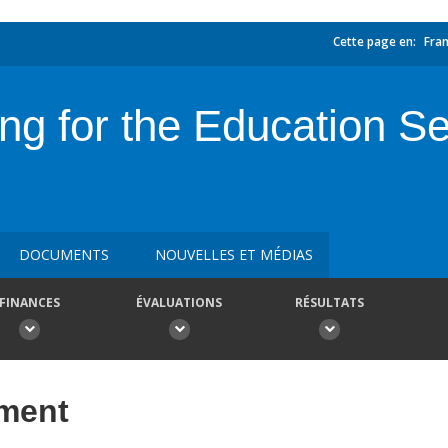
Cette page en:
Fran
ing for the Education S
DOCUMENTS
NOUVELLES ET MÉDIAS
FINANCES
ÉVALUATIONS
RÉSULTATS
ement