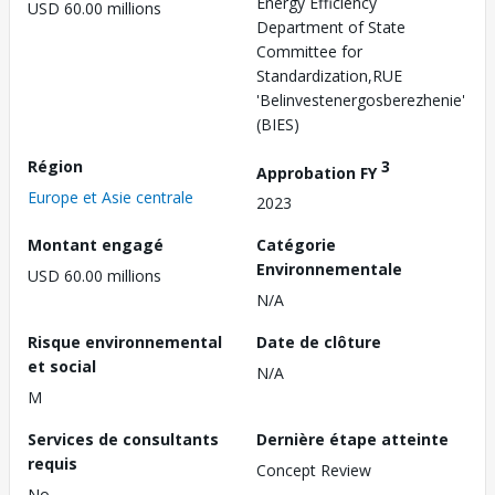
Energy Efficiency
USD 60.00 millions
Department of State
Committee for
Standardization,RUE
'Belinvestenergosberezhenie'
(BIES)
Région
3
Approbation FY
Europe et Asie centrale
2023
Montant engagé
Catégorie
Environnementale
USD 60.00 millions
N/A
Risque environnemental
Date de clôture
et social
N/A
M
Services de consultants
Dernière étape atteinte
requis
Concept Review
No