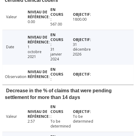
certified clinical coders
Valeur
1800.00
0.00
567.00
31
Date
1
31
décembre
octobre
janvier
2026
2021
2024
Observation
Decrease in the % of claims that were pending
settlement for more than 14 days
Valeur
To be
2.57
To be
determined
determined