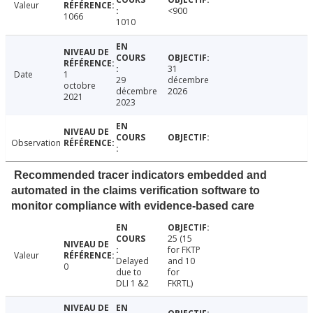
Valeur
<900
1066
1010
31
Date
1
29
décembre
octobre
décembre
2026
2021
2023
Observation
Recommended tracer indicators embedded and
automated in the claims verification software to
monitor compliance with evidence-based care
25 (15
for FKTP
Valeur
Delayed
and 10
0
due to
for
DLI 1 &2
FKRTL)