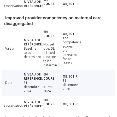
Observation
Improved provider competency on maternal care
disaggregated
The
competence
Not yet
scores
Valeur
Baseline
due. DLI
are
to be
1 linked.
increased
determined
Baseline
for at
to be
least 7
determin
31
Date
31
décembre
décembre
31 mai
2026
2024
2024
Observation