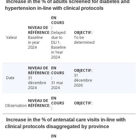
Increase in the % of adults screened for diabetes and
hypertension in-line with clinical protocols
Delayed
Valeur
Baseline
due to
To be
in year
DLI 1.
determined
2024
Baseline
in Year
2024
31
Date
31
décembre
décembre
31 mai
2026
2024
2024
Observation
Increase in the % of antenatal care visits in-line with
clinical protocols disaggregated by province