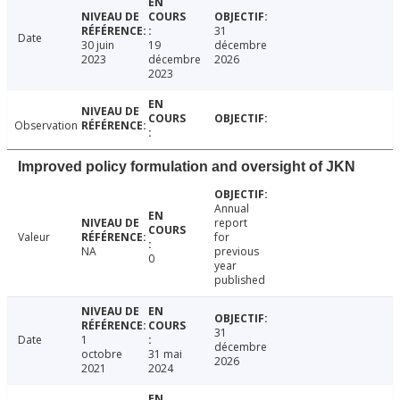
31
Date
30 juin
19
décembre
2023
décembre
2026
2023
Observation
Improved policy formulation and oversight of JKN
Annual
report
Valeur
for
NA
previous
0
year
published
31
Date
1
décembre
octobre
31 mai
2026
2021
2024