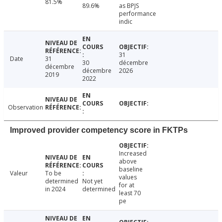
81.5%
89.6%
as BPJS
performance
indic
31
Date
31
30
décembre
décembre
décembre
2026
2019
2022
Observation
Improved provider competency score in FKTPs
Increased
above
baseline
Valeur
To be
values
determined
Not yet
for at
in 2024
determined
least 70
pe