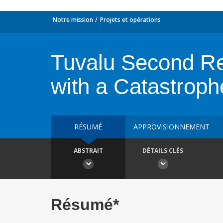
Notre mission
Projets et opérations
Tuvalu Second Re
with a Catastrop
RÉSUMÉ
APPROVISIONNEMENT
ABSTRAIT
DÉTAILS CLÉS
Résumé*