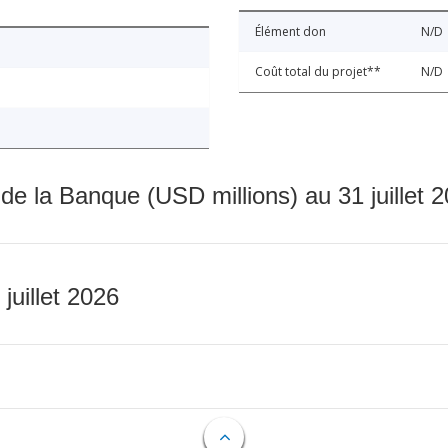
Élément don
N/D
Coût total du projet**
N/D
 de la Banque (USD millions) au 31 juillet 
 juillet 2026