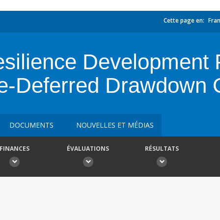
Cette page en:
Fran
silience Development P
he-Deferred Drawdown 
DOCUMENTS
NOUVELLES ET MÉDIAS
FINANCES
ÉVALUATIONS
RÉSULTATS