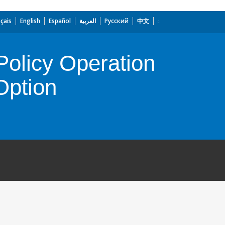
çais
English
Español
العربية
Русский
中文
olicy Operation
Option