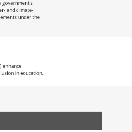
he government’s
er- and climate-
ievements under the
i) enhance
lusion in education.