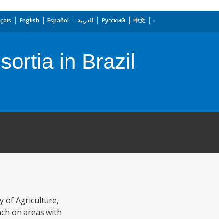
çais
English
Español
العربية
Русский
中文
rtia in Brazil
 of Agriculture,
ch on areas with