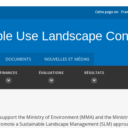
Cette page en:
Fran
ple Use Landscape Conso
DOCUMENTS
NOUVELLES ET MÉDIAS
FINANCES
ÉVALUATIONS
RÉSULTATS
support the Ministry of Environment (MMA) and the Ministry
 promote a Sustainable Landscape Management (SLM) approa