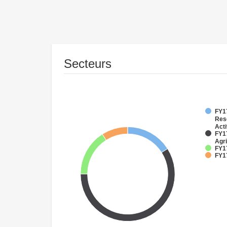
Secteurs
FY17
Res
Acti
FY17
Agri
FY17
FY1