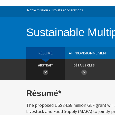
Notre mission
Projets et opérations
Sustainable Multi
RÉSUMÉ
APPROVISIONNEMENT
ABSTRAIT
DÉTAILS CLÉS
Résumé*
The proposed US$24.58 million GEF grant will 
Livestock and Food Supply (MAPA) to jointly