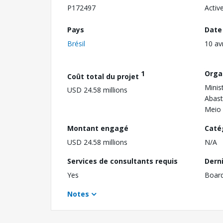
P172497
Activ
Pays
Date
Brésil
10 av
1
Orga
Coût total du projet
Minis
USD 24.58 millions
Abast
Meio
Montant engagé
Caté
USD 24.58 millions
N/A
Services de consultants requis
Dern
Yes
Boar
Notes