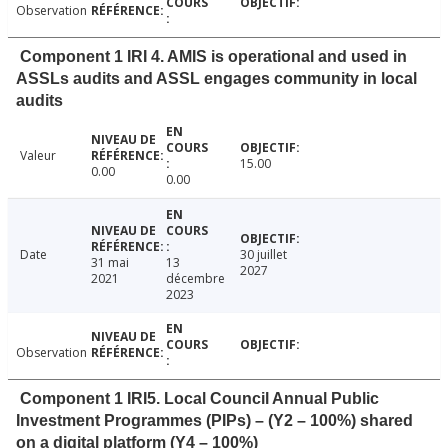
Observation
Component 1 IRI 4. AMIS is operational and used in
ASSLs audits and ASSL engages community in local
audits
Valeur
15.00
0.00
0.00
Date
30 juillet
31 mai
13
2027
2021
décembre
2023
Observation
Component 1 IRI5. Local Council Annual Public
Investment Programmes (PIPs) – (Y2 – 100%) shared
on a digital platform (Y4 – 100%)