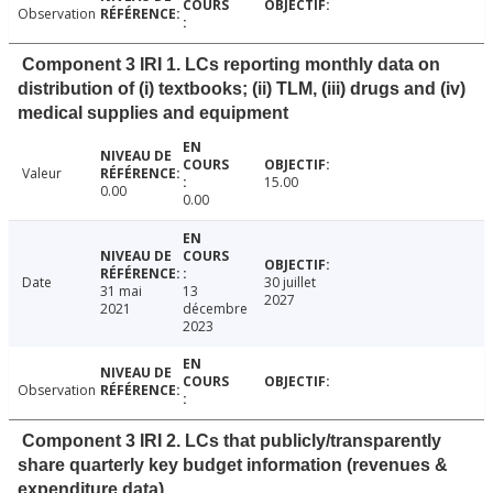
Observation
Component 3 IRI 1. LCs reporting monthly data on
distribution of (i) textbooks; (ii) TLM, (iii) drugs and (iv)
medical supplies and equipment
Valeur
15.00
0.00
0.00
Date
30 juillet
31 mai
13
2027
2021
décembre
2023
Observation
Component 3 IRI 2. LCs that publicly/transparently
share quarterly key budget information (revenues &
expenditure data)