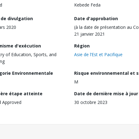
d
Kebede Feda
 de divulgation
Date d'approbation
ars 2020
(à la date de présentation au Co
21 janvier 2021
nisme d'exécution
Région
try of Education, Sports, and
Asie de l’Est et Pacifique
ing
gorie Environnementale
Risque environnemental et s
M
ière étape atteinte
Date de dernière mise à jour
d Approved
30 octobre 2023