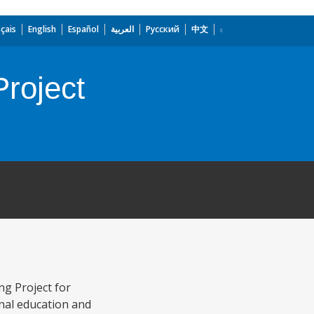
çais
English
Español
العربية
Русский
中文
Project
ng Project for
onal education and