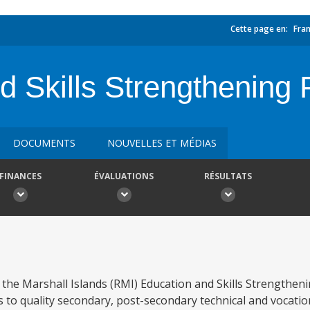
Cette page en:
Fran
 Skills Strengthening 
DOCUMENTS
NOUVELLES ET MÉDIAS
FINANCES
ÉVALUATIONS
RÉSULTATS
the Marshall Islands (RMI) Education and Skills Strengtheni
s to quality secondary, post-secondary technical and vocati