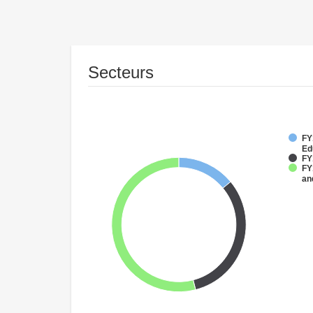
Secteurs
FY
Ed
FY
FY
an