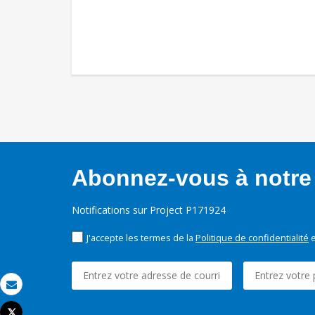
Abonnez-vous à notre 
Notifications sur Project P171924
J'accepte les termes de la
Politique de confidentialité
e
Email
Tweet