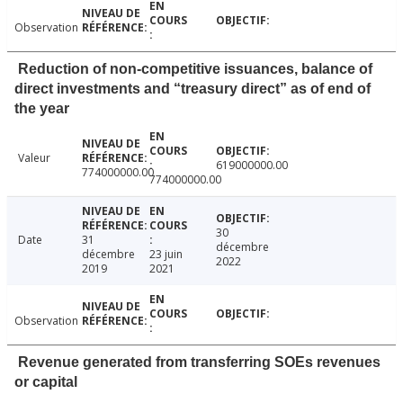
Observation
Reduction of non-competitive issuances, balance of
direct investments and “treasury direct” as of end of
the year
Valeur
619000000.00
774000000.00
774000000.00
30
Date
31
décembre
décembre
23 juin
2022
2019
2021
Observation
Revenue generated from transferring SOEs revenues
or capital