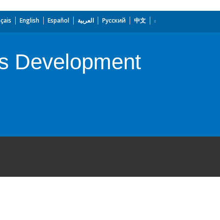
çais
English
Español
العربية
Русский
中文
lls Development