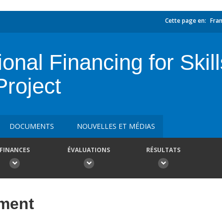
Cette page en:
Fran
onal Financing for Ski
Project
DOCUMENTS
NOUVELLES ET MÉDIAS
FINANCES
ÉVALUATIONS
RÉSULTATS
ement