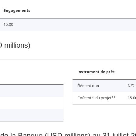
Engagements
15.00
 millions)
Instrument de prêt
Élément don
N/D
Coût total du projet**
15.0
 de la Banque (USD millions) au 31 juillet 