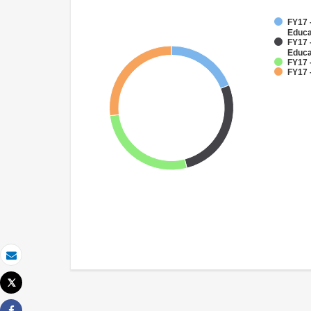
FY17 -
Educa
FY17 
Educa
FY17 
FY17 -
Email
Tweet
Imprimer