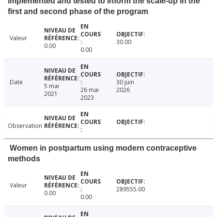
implemented and tested to inform the scale-up in the
first and second phase of the program
Valeur
30.00
0.00
0.00
Date
30 juin
5 mai
26 mai
2026
2021
2023
Observation
Women in postpartum using modern contraceptive
methods
Valeur
289555.00
0.00
0.00