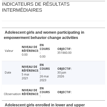
INDICATEURS DE RÉSULTATS
INTERMÉDIAIRES
Adolescent girls and women participating in
empowerment behavior change activities
Valeur
351860.00
0.00
0.00
Date
30 juin
5 mai
26 mai
2026
2021
2023
Observation
Adolescent girls enrolled in lower and upper