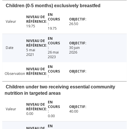
Children (0-5 months) exclusively breastfed
Valeur
26.50
19.75
19.75
Date
30 juin
5 mai
26 mai
2026
2021
2023
Observation
Children under two receiving essential community
nutrition in targeted areas
Valeur
40.00
0.00
0.00