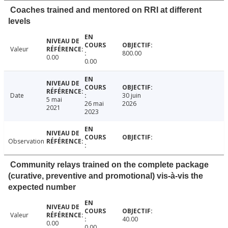
Coaches trained and mentored on RRI at different
levels
Valeur
800.00
0.00
0.00
Date
30 juin
5 mai
26 mai
2026
2021
2023
Observation
Community relays trained on the complete package
(curative, preventive and promotional) vis-à-vis the
expected number
Valeur
40.00
0.00
0.00