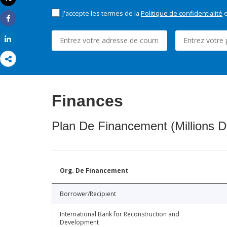
Imprimer
J'accepte les termes de la
Politique de confidentialité
e
Share
Share
Finances
Plan De Financement (Millions D
Org. De Financement
Borrower/Recipient
International Bank for Reconstruction and
Development