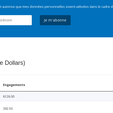
t autorise que mes données personnelles soient utilisées dans le cadre d
Je m'abonne
e Dollars)
Engagements
6126.00
392.50