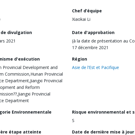
Chef d’équipe
e
Xiaokai Li
 de divulgation
Date d'approbation
ars 2021
(à la date de présentation au Co
17 décembre 2021
nisme d'exécution
Région
 Provincial Development and
Asie de l’Est et Pacifique
m Commission,Hunan Provincial
ce Department,Jiangxi Provincial
lopment and Reform
ssion??,Jiangxi Provincial
ce Department
gorie Environnementale
Risque environnemental et s
S
ière étape atteinte
Date de dernière mise à jour