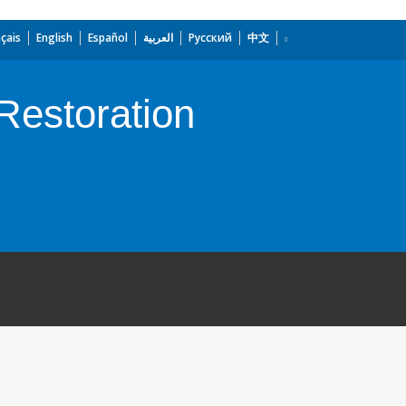
çais
English
Español
العربية
Русский
中文
Restoration