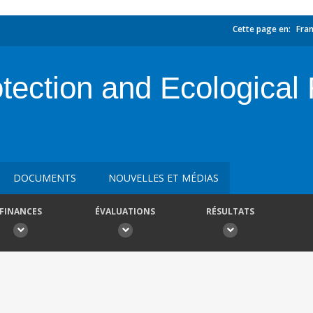
Cette page en:
Fran
tection and Ecological 
DOCUMENTS
NOUVELLES ET MÉDIAS
FINANCES
ÉVALUATIONS
RÉSULTATS