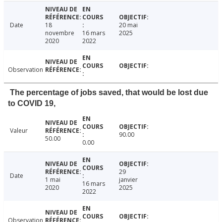
Date
18
20 mai
novembre
16 mars
2025
2020
2022
Observation
The percentage of jobs saved, that would be lost due
to COVID 19,
Valeur
90.00
50.00
0.00
29
Date
1 mai
janvier
16 mars
2020
2025
2022
Observation