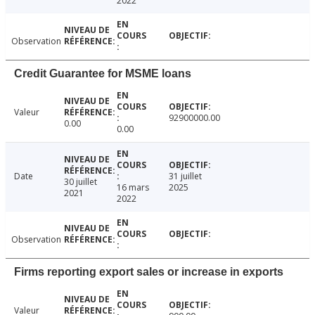
2022
Observation
Credit Guarantee for MSME loans
Valeur
92900000.00
0.00
0.00
Date
31 juillet
30 juillet
16 mars
2025
2021
2022
Observation
Firms reporting export sales or increase in exports
Valeur