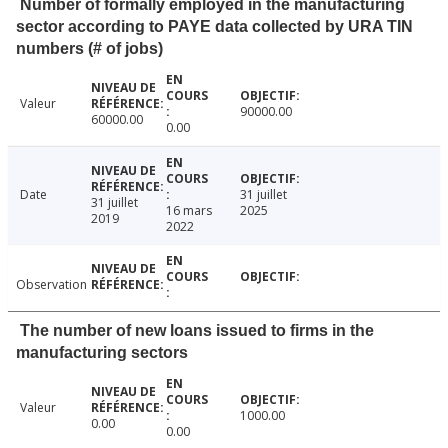
Number of formally employed in the manufacturing
sector according to PAYE data collected by URA TIN
numbers (# of jobs)
Valeur
90000.00
60000.00
0.00
Date
31 juillet
31 juillet
16 mars
2025
2019
2022
Observation
The number of new loans issued to firms in the
manufacturing sectors
Valeur
1000.00
0.00
0.00