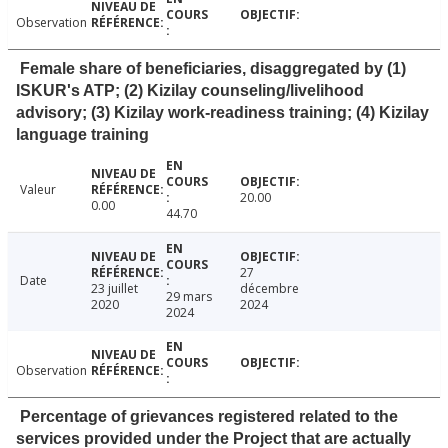
Observation
Female share of beneficiaries, disaggregated by (1)
ISKUR's ATP; (2) Kizilay counseling/livelihood
advisory; (3) Kizilay work-readiness training; (4) Kizilay
language training
Valeur
20.00
0.00
44.70
27
Date
23 juillet
décembre
29 mars
2020
2024
2024
Observation
Percentage of grievances registered related to the
services provided under the Project that are actually