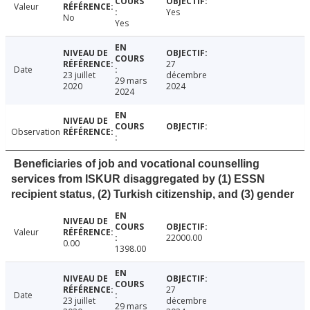
Valeur
Yes
No
Yes
27
Date
23 juillet
décembre
29 mars
2020
2024
2024
Observation
Beneficiaries of job and vocational counselling
services from ISKUR disaggregated by (1) ESSN
recipient status, (2) Turkish citizenship, and (3) gender
Valeur
22000.00
0.00
1398.00
27
Date
23 juillet
décembre
29 mars