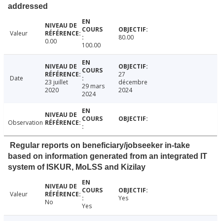
addressed
Valeur
80.00
0.00
100.00
27
Date
23 juillet
décembre
29 mars
2020
2024
2024
Observation
Regular reports on beneficiary/jobseeker in-take
based on information generated from an integrated IT
system of ISKUR, MoLSS and Kizilay
Valeur
Yes
No
Yes