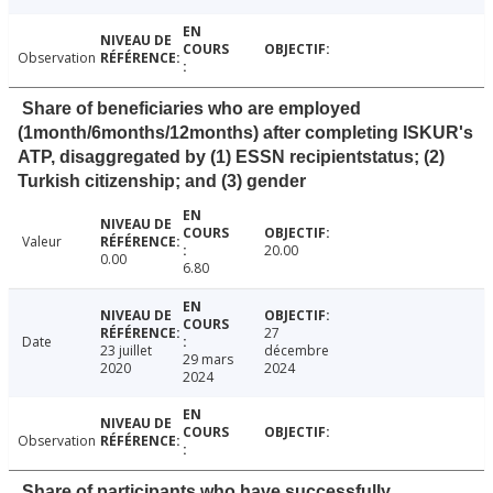
Observation
Share of beneficiaries who are employed
(1month/6months/12months) after completing ISKUR's
ATP, disaggregated by (1) ESSN recipientstatus; (2)
Turkish citizenship; and (3) gender
Valeur
20.00
0.00
6.80
27
Date
23 juillet
décembre
29 mars
2020
2024
2024
Observation
Share of participants who have successfully