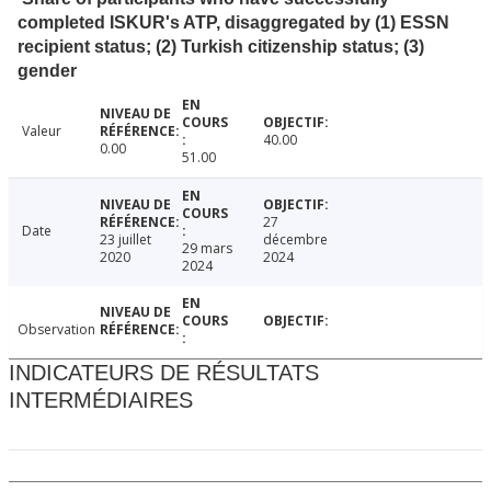
completed ISKUR's ATP, disaggregated by (1) ESSN
recipient status; (2) Turkish citizenship status; (3)
gender
Valeur
40.00
0.00
51.00
27
Date
23 juillet
décembre
29 mars
2020
2024
2024
Observation
INDICATEURS DE RÉSULTATS
INTERMÉDIAIRES