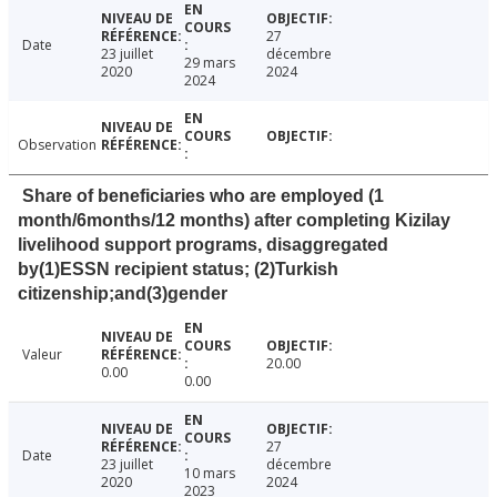
27
Date
23 juillet
décembre
29 mars
2020
2024
2024
Observation
Share of beneficiaries who are employed (1
month/6months/12 months) after completing Kizilay
livelihood support programs, disaggregated
by(1)ESSN recipient status; (2)Turkish
citizenship;and(3)gender
Valeur
20.00
0.00
0.00
27
Date
23 juillet
décembre
10 mars
2020
2024
2023