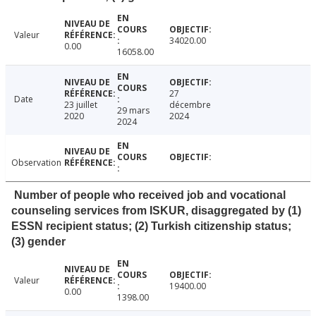
Valeur
34020.00
0.00
16058.00
27
Date
23 juillet
décembre
29 mars
2020
2024
2024
Observation
Number of people who received job and vocational
counseling services from ISKUR, disaggregated by (1)
ESSN recipient status; (2) Turkish citizenship status;
(3) gender
Valeur
19400.00
0.00
1398.00